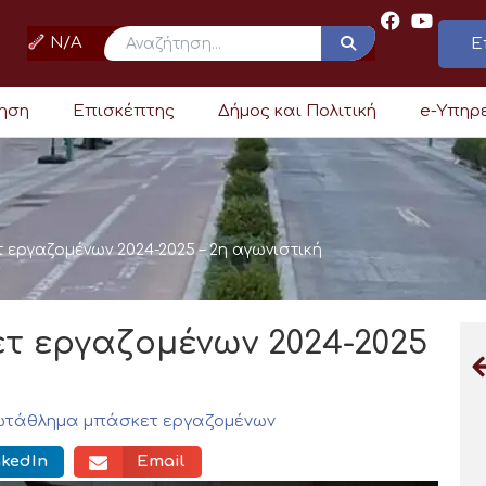
N/A
Ε
ρηση
Επισκέπτης
Δήμος και Πολιτική
e-Υπηρ
ργαζομένων 2024-2025 – 2η αγωνιστική
 εργαζομένων 2024-2025
τάθλημα μπάσκετ εργαζομένων
nkedIn
Email