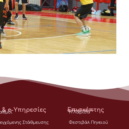
 & e-Υπηρεσίες
Επισκέπτης
ταθμοί
Η Λάρισα
εγχόμενης Στάθμευσης
Φεστιβάλ Πηνειού