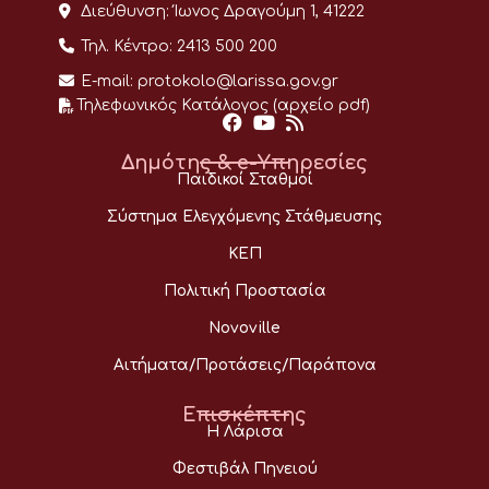
Διεύθυνση:
Ίωνος Δραγούμη 1, 41222
Τηλ. Κέντρο:
2413 500 200
E-mail:
protokolo@larissa.gov.gr
Τηλεφωνικός Κατάλογος (αρχείο pdf)
Δημότης & e-Υπηρεσίες
Παιδικοί Σταθμοί
Σύστημα Ελεγχόμενης Στάθμευσης
ΚΕΠ
Πολιτική Προστασία
Novoville
Αιτήματα/Προτάσεις/Παράπονα
Επισκέπτης
Η Λάρισα
Φεστιβάλ Πηνειού