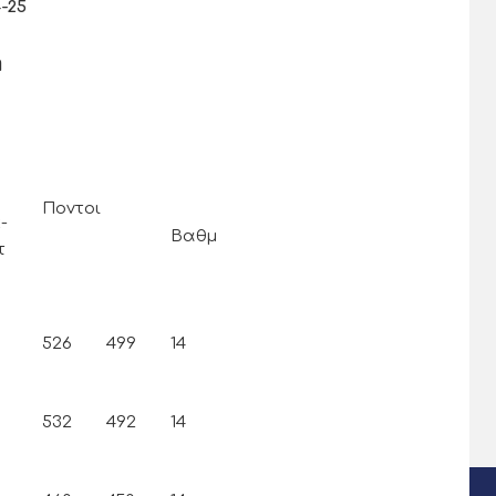
-25
ή
Ποντοι
-
Βαθμ
τ
526
499
14
532
492
14