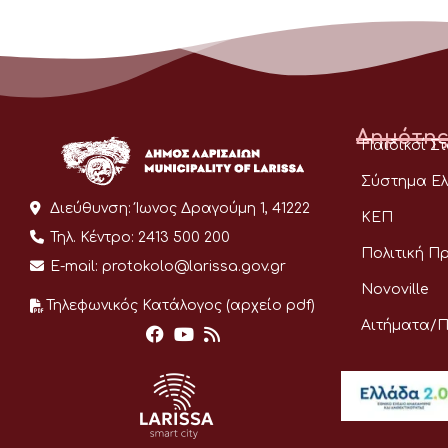
Δημότης
Παιδικοί Σ
Σύστημα Ελ
Διεύθυνση:
Ίωνος Δραγούμη 1, 41222
ΚΕΠ
Τηλ. Κέντρο:
2413 500 200
Πολιτική Π
E-mail:
protokolo@larissa.gov.gr
Novoville
Τηλεφωνικός Κατάλογος (αρχείο pdf)
Αιτήματα/