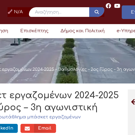
N/A
Ε
ρηση
Επισκέπτης
Δήμος και Πολιτική
e-Υπηρ
ργαζομένων 2024-2025 – Βαθμολογίες – 2ος Γύρος – 3η αγων
 εργαζομένων 2024-2025
Γύρος – 3η αγωνιστική
ρωτάθλημα μπάσκετ εργαζομένων
nkedIn
Email