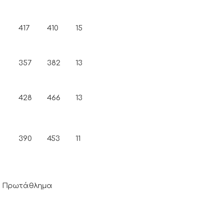
417
410
15
357
382
13
428
466
13
390
453
11
 Πρωτάθλημα