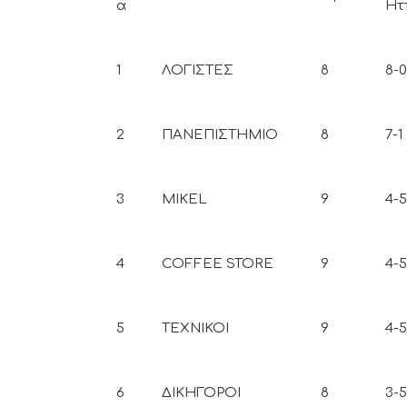
α
Ητ
1
ΛΟΓΙΣΤΕΣ
8
8-0
2
ΠΑΝΕΠΙΣΤΗΜΙΟ
8
7-1
3
MIKEL
9
4-5
4
COFFEE STORE
9
4-5
5
ΤΕΧΝΙΚΟΙ
9
4-5
6
ΔΙΚΗΓΟΡΟΙ
8
3-5