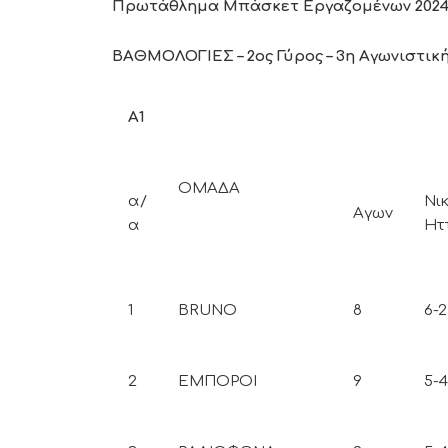
Πρωτάθλημα Μπάσκετ Εργαζομένων 2024
ΒΑΘΜΟΛΟΓΙΕΣ – 2ος Γύρος – 3η Αγωνιστικ
Α1
ΟΜΑΔΑ
α/
Νικ
Αγων
α
Ητ
1
BRUNO
8
6-2
2
ΕΜΠΟΡΟΙ
9
5-4