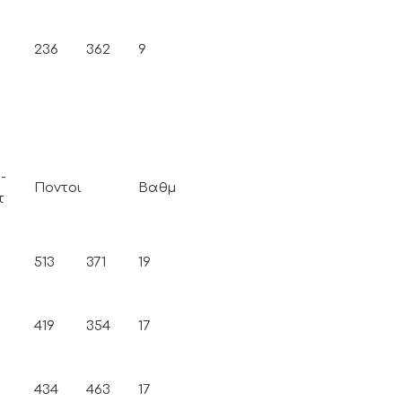
236
362
9
-
Ποντοι
Βαθμ
τ
513
371
19
419
354
17
434
463
17