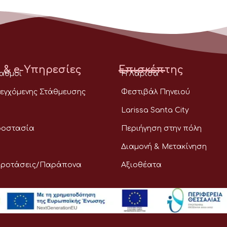
 & e-Υπηρεσίες
Επισκέπτης
ταθμοί
Η Λάρισα
εγχόμενης Στάθμευσης
Φεστιβάλ Πηνειού
Larissa Santa City
ροστασία
Περιήγηση στην πόλη
Διαμονή & Μετακίνηση
Προτάσεις/Παράπονα
Αξιοθέατα