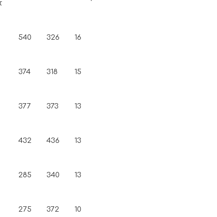
τ
540
326
16
374
318
15
377
373
13
432
436
13
285
340
13
275
372
10