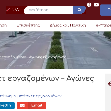
N/A
Ε
ρηση
Επισκέπτης
Δήμος και Πολιτική
e-Υπηρ
εργαζομένων – Αγώνες εξ αναβολής
 εργαζομένων – Αγώνες
τάθλημα μπάσκετ εργαζομένων
nkedIn
Email