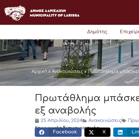
Μετάβαση
στο
περιεχόμενο
Δημότης
Επιχεί
Αρχική
»
Ανακοινώσεις
»
Πρωτάθλημα μπάσκετ 
Πρωτάθλημα μπάσκετ
εξ αναβολής
25 Απριλίου, 2024
Ανακοινώσεις
Πρω
Κοινωνικός διαμοιρασμός:
Facebook
X
Li