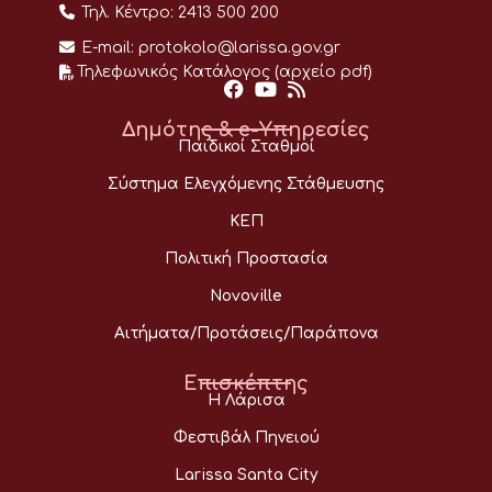
Τηλ. Κέντρο:
2413 500 200
E-mail:
protokolo@larissa.gov.gr
Τηλεφωνικός Κατάλογος (αρχείο pdf)
Δημότης & e-Υπηρεσίες
Παιδικοί Σταθμοί
Σύστημα Ελεγχόμενης Στάθμευσης
ΚΕΠ
Πολιτική Προστασία
Novoville
Αιτήματα/Προτάσεις/Παράπονα
Επισκέπτης
Η Λάρισα
Φεστιβάλ Πηνειού
Larissa Santa City