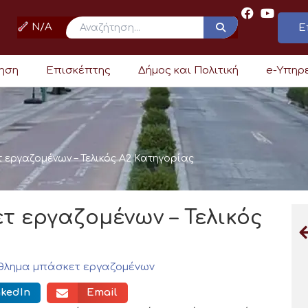
N/A
Ε
ρηση
Επισκέπτης
Δήμος και Πολιτική
e-Υπηρ
εργαζομένων – Τελικός Α2 Κατηγορίας
 εργαζομένων – Τελικός
λημα μπάσκετ εργαζομένων
nkedIn
Email