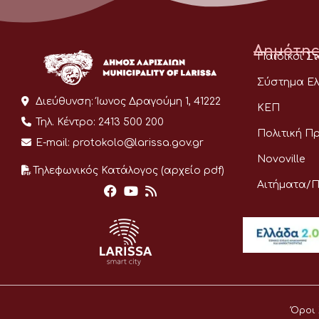
Δημότης
Παιδικοί Σ
Σύστημα Ελ
Διεύθυνση:
Ίωνος Δραγούμη 1, 41222
ΚΕΠ
Τηλ. Κέντρο:
2413 500 200
Πολιτική Π
E-mail:
protokolo@larissa.gov.gr
Novoville
Τηλεφωνικός Κατάλογος (αρχείο pdf)
Αιτήματα/
Όροι