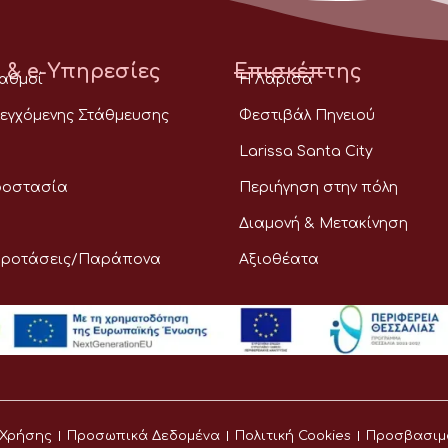
 & e-Υπηρεσίες
Επισκέπτης
ταθμοί
Η Λάρισα
εγχόμενης Στάθμευσης
Φεστιβάλ Πηνειού
Larissa Santa City
ροστασία
Περιήγηση στην πόλη
Διαμονή & Μετακίνηση
Προτάσεις/Παράπονα
Αξιοθέατα
 Χρήσης
Προσωπικά Δεδομένα
Πολιτική Cookies
Προσβασιμ