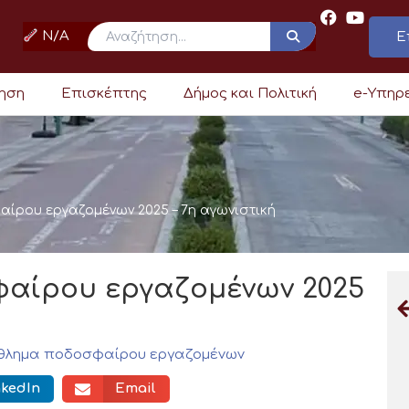
N/A
Ε
ρηση
Επισκέπτης
Δήμος και Πολιτική
e-Υπηρ
ρου εργαζομένων 2025 – 7η αγωνιστική
αίρου εργαζομένων 2025
λημα ποδοσφαίρου εργαζομένων
nkedIn
Email