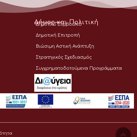
Δήμος και Πολιτική
Δημοτικό Συμβούλιο
Δημοτική Επιτροπή
Βιώσιμη Αστική Ανάπτυξη
Στρατηγικός Σχεδιασμός
Συγχρηματοδοτούμενα Προγράμματα
ότητα