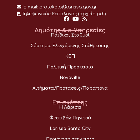
E-mail:
protokolo@larissa.gov.gr
Τηλεφωνικός Κατάλογος (αρχείο pdf)
Δημότης & e-Υπηρεσίες
Παιδικοί Σταθμοί
Σύστημα Ελεγχόμενης Στάθμευσης
ΚΕΠ
Πολιτική Προστασία
Novoville
Αιτήματα/Προτάσεις/Παράπονα
Επισκέπτης
Η Λάρισα
Φεστιβάλ Πηνειού
Larissa Santa City
Περιήγηση στην πόλη