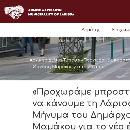
Μετάβαση
στο
περιεχόμενο
Δημότης
Επιχεί
Αρχική
»
Δελτία Τύπου
»
«Προχωράμε μπροστά, 
κ.Θανάση Μαμάκου για το νέο έτος
«Προχωράμε μπροστά,
να κάνουμε τη Λάρισ
Μήνυμα του Δημάρχο
Μαμάκου για το νέο 