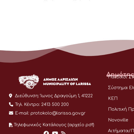
Δημότης
Παιδικοί Σ
Σύστημα Ελ
Διεύθυνση:
Ίωνος Δραγούμη 1, 41222
ΚΕΠ
Τηλ. Κέντρο:
2413 500 200
Πολιτική Π
E-mail:
protokolo@larissa.gov.gr
Novoville
Τηλεφωνικός Κατάλογος (αρχείο pdf)
Αιτήματα/