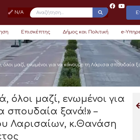
N/A
Ε
ρηση
Επισκέπτης
Δήμος και Πολιτική
e-Υπηρ
όλοι μαζί, ενωμένοι για να κάνουμε τη Λάρισα σπουδαία ξ
 όλοι μαζί, ενωμένοι για
α σπουδαία ξανά!» –
υ Λαρισαίων, κ.Θανάση
έτος