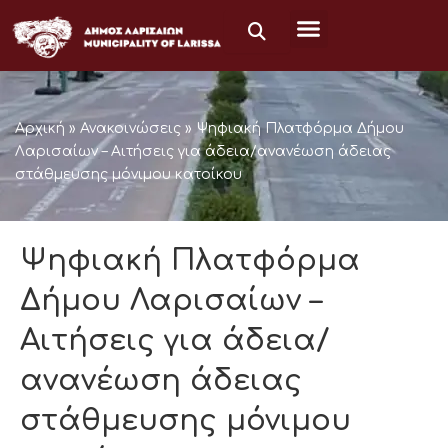
Μετάβαση
στο
περιεχόμενο
Αρχική
»
Ανακοινώσεις
»
Ψηφιακή Πλατφόρμα Δήμου
Λαρισαίων – Αιτήσεις για άδεια/ανανέωση άδειας
στάθμευσης μόνιμου κατοίκου
Ψηφιακή Πλατφόρμα
Δήμου Λαρισαίων –
Αιτήσεις για άδεια/
ανανέωση άδειας
στάθμευσης μόνιμου