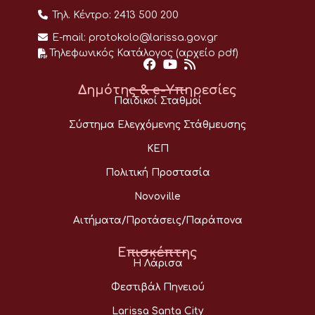
Τηλ. Κέντρο:
2413 500 200
E-mail:
protokolo@larissa.gov.gr
Τηλεφωνικός Κατάλογος (αρχείο pdf)
Δημότης & e-Υπηρεσίες
Παιδικοί Σταθμοί
Σύστημα Ελεγχόμενης Στάθμευσης
ΚΕΠ
Πολιτική Προστασία
Novoville
Αιτήματα/Προτάσεις/Παράπονα
Επισκέπτης
Η Λάρισα
Φεστιβάλ Πηνειού
Larissa Santa City