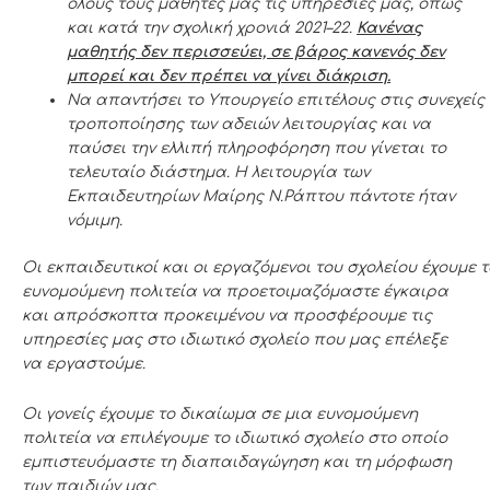
όλους τους
μαθητές μας τις υπηρεσίες μας, όπως
και κατά
την σχολική χρονιά 2021
–
22.
Κανένας
μαθητής δεν περισσεύει, σε βάρος κανενός
δεν
μπορεί και δεν πρέπει να γίνει διάκριση.
Να
απαντήσει
το
Υπουργείο
επιτέλους
στις
συνεχείς
τροποποίησης των αδειών λειτουργίας και να
παύσει την ελλιπή πληροφόρηση που
γίνεται το
τελευταίο διάστημα. Η λειτουργ
ία
των
Εκπαιδευτηρίων Μαίρης
Ν.
Ράπτου πάντοτε ήταν
νόμιμη.
Οι
εκπαιδευτικοί
κα
ι
οι
ε
ργαζόμενοι
του
σχολείου
έχουμε
τ
ευνομούμενη πολιτεία να προετοιμαζόμαστε
έγκαιρα
και απρόσκοπτα προκειμένου να
προσφέρουμε τις
υπηρεσίες μας στο ιδιωτικό σχολείο που μας επέλεξε
να εργαστούμε.
Οι γονείς έχουμε το δικαίωμα σε μια ευ
νομούμενη
πολιτεία να επιλέγουμε το ιδιωτικό
σχολείο στο οποίο
εμπιστευόμαστε τη διαπαιδαγώγηση και τη μόρφωση
των παιδιών
μας.