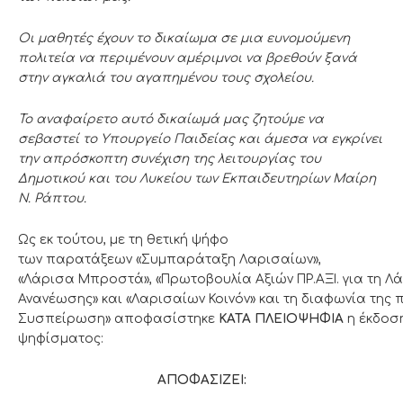
Οι μαθητές έχουν το δικαίωμα σε μια ευνομούμενη
πολιτεία να περιμένουν αμέριμνοι
να βρεθούν ξανά
στην αγκαλιά του αγαπημένου το
υς σχολείου.
Το αναφαίρετο αυτό δικαίωμά μας ζητούμε να
σεβαστεί το Υπουργείο Παιδείας και
άμεσα να εγκρίνει
την απρόσκοπτη συνέχιση της
λειτουργ
ίας του
Δημοτικού και
του
Λυκείου των Εκπαιδευτηρίων Μαίρη
Ν. Ράπτου.
Ως εκ τούτου
,
με τη θετική ψήφο
των
παρατάξε
ων
«Συμπαράταξη Λαρισαίων»,
«Λάρισα
Μπροστά»,
«Πρωτοβουλία
Αξιών
ΠΡ.ΑΞΙ.
για
τη
Λά
Ανανέωσης
»
και
«
Λαρισαίων
Κοινόν
»
και
τη
διαφωνία
της
Συσπείρωση»
αποφασίστηκε
ΚΑΤΑ
ΠΛΕΙΟΨΗΦΙΑ
η
έκδοσ
ψηφίσματος:
ΑΠΟΦΑΣΙΖΕΙ
: