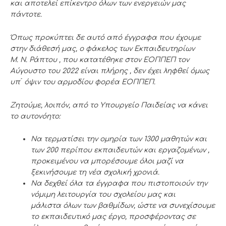
και αποτελεί επίκεντρο
όλων των
ενεργειών
μας
πάντοτε.
Όπως προκύπτει δε αυτό από έγγραφα που έχουμε
στην διάθεσή μας, ο φάκελος των
Εκπαιδευτηρίων
Μ.
Ν.
Ράπτου , που κατατέθηκε στον ΕΟΠΠΕΠ το
ν
Αύγουστο του
2022 είναι πλήρης , δεν έχει ληφθεί όμως
υπ ́
όψιν του αρμοδίου φορέα ΕΟΠΠΕΠ.
Ζητούμε, λοιπόν, από το Υπουργείο Παιδείας να κάνει
το αυτονόητο:
Να τερματίσει την ομηρία των 1300 μαθητών και
των 200 περίπου εκπαιδευτών και
εργαζομένων ,
π
ροκειμένου να μπορέσουμε όλοι μαζί να
ξεκινήσουμε τη νέα
σχολική χρονιά.
Να δεχθεί όλα τα έγγραφα που πιστοποιούν την
νόμιμη λειτουργία του σχολείου
μας και
μάλιστα
όλων των βαθμίδων
,
ώστε να συνεχίσουμε
το εκπαιδευτικό μας
έργο, προσφέροντας σε