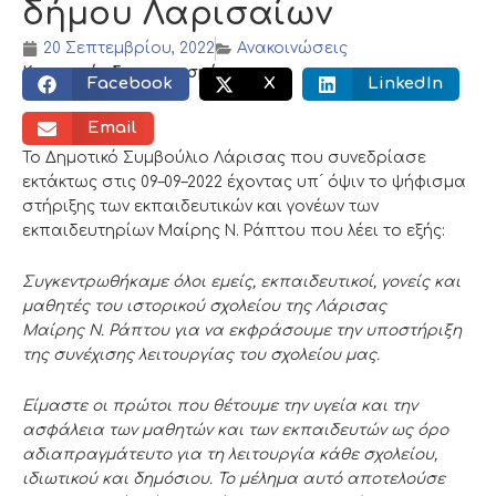
δήμου Λαρισαίων
20 Σεπτεμβρίου, 2022
Ανακοινώσεις
Κοινωνικός διαμοιρασμός:
Facebook
X
LinkedIn
Email
Το Δημοτικό Συμβούλιο Λάρισας που συνεδρίασε
εκτάκτως
στις
09
–
09
–
2022
έχοντας
υπ ́
όψιν το ψήφισμα
στήριξης των εκπαιδευτικώ
ν
και γονέων των
εκπαιδευτηρίων
Μαίρης
Ν.
Ράπτου που λέει το
εξής:
Συγκεντρωθήκαμε όλοι εμείς, εκπαιδευτικοί, γονείς και
μαθητές του ιστορ
ικού
σχολείου της Λάρισας
Μαίρης
Ν.
Ράπτου για να εκφράσουμε την υποστήριξη
της
συνέχισης λειτουργίας του σχολείου μας.
Είμαστε οι πρώτοι που θέτουμε την υγεία και την
ασφάλεια των μαθητών και των
εκπαιδευτών ως όρο
αδιαπραγμάτευτο για τη λειτουργία κάθ
ε σχολείου,
ιδιωτικού
και
δημόσιου. Το μέλημα αυτό αποτελούσε