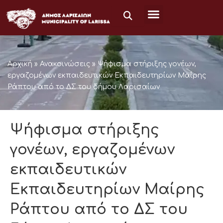
Μετάβαση
στο
περιεχόμενο
Αρχική
»
Ανακοινώσεις
»
Ψήφισμα στήριξης γονέων,
εργαζομένων εκπαιδευτικών Εκπαιδευτηρίων Μαίρης
Ράπτου από το ΔΣ του δήμου Λαρισαίων
Ψήφισμα στήριξης
γονέων, εργαζομένων
εκπαιδευτικών
Εκπαιδευτηρίων Μαίρης
Ράπτου από το ΔΣ του