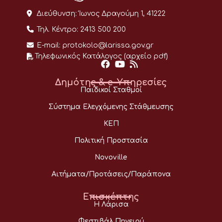
Διεύθυνση:
Ίωνος Δραγούμη 1, 41222
Τηλ. Κέντρο:
2413 500 200
E-mail:
protokolo@larissa.gov.gr
Τηλεφωνικός Κατάλογος (αρχείο pdf)
Δημότης & e-Υπηρεσίες
Παιδικοί Σταθμοί
Σύστημα Ελεγχόμενης Στάθμευσης
ΚΕΠ
Πολιτική Προστασία
Novoville
Αιτήματα/Προτάσεις/Παράπονα
Επισκέπτης
Η Λάρισα
Φεστιβάλ Πηνειού