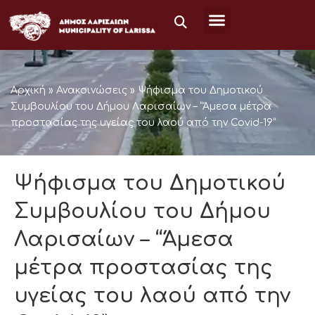
Μετάβαση
στο
περιεχόμενο
Αρχική
»
Ανακοινώσεις
»
Ψήφισμα του Δημοτικού
Συμβουλίου του Δήμου Λαρισαίων – “Άμεσα μέτρα
προστασίας της υγείας του λαού από την Covid-19”
Ψήφισμα του Δημοτικού
Συμβουλίου του Δήμου
Λαρισαίων – “Άμεσα
μέτρα προστασίας της
υγείας του λαού από την