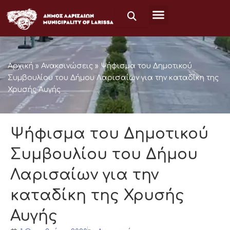
Μετάβαση
στο
περιεχόμενο
Αρχική
»
Ανακοινώσεις
»
Ψήφισμα του Δημοτικού
Συμβουλίου του Δήμου Λαρισαίων για την καταδίκη της
Χρυσής Αυγής
Ψήφισμα του Δημοτικού
Συμβουλίου του Δήμου
Λαρισαίων για την
καταδίκη της Χρυσής
Αυγής