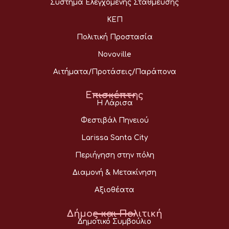
Σύστημα Ελεγχόμενης Στάθμευσης
ΚΕΠ
Πολιτική Προστασία
Novoville
Αιτήματα/Προτάσεις/Παράπονα
Επισκέπτης
Η Λάρισα
Φεστιβάλ Πηνειού
Larissa Santa City
Περιήγηση στην πόλη
Διαμονή & Μετακίνηση
Αξιοθέατα
Δήμος και Πολιτική
Δημοτικό Συμβούλιο