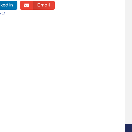
nkedIn
Email
ΔΩ