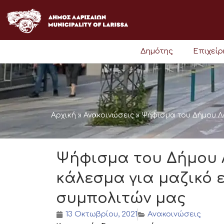
Μετάβαση
στο
περιεχόμενο
Δημότης
Επιχεί
Αρχική
»
Ανακοινώσεις
»
Ψήφισμα του Δήμου Λα
Ψήφισμα του Δήμου 
κάλεσμα για μαζικό 
συμπολιτών μας
13 Οκτωβρίου, 2021
Ανακοινώσεις