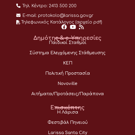
Τηλ. Κέντρο:
2413 500 200
E-mail:
protokolo@larissa.gov.gr
Τηλεφωνικός Κατάλογος (αρχείο pdf)
Δημότης & e-Υπηρεσίες
Παιδικοί Σταθμοί
Σύστημα Ελεγχόμενης Στάθμευσης
ΚΕΠ
Πολιτική Προστασία
Novoville
Αιτήματα/Προτάσεις/Παράπονα
Επισκέπτης
Η Λάρισα
Φεστιβάλ Πηνειού
Larissa Santa City