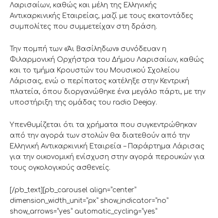
Λαρισαίων, καθώς και μέλη της Ελληνικής
Αντικαρκινικής Εταιρείας, μαζί με τους εκατοντάδες
συμπολίτες που συμμετείχαν στη δράση.
Την πομπή των «Άι Βασίληδων» συνόδευαν η
Φιλαρμονική Ορχήστρα του Δήμου Λαρισαίων, καθώς
και το τμήμα Κρουστών του Μουσικού Σχολείου
Λάρισας, ενώ ο περίπατος κατέληξε στην Κεντρική
πλατεία, όπου διοργανώθηκε ένα μεγάλο πάρτι, με την
υποστήριξη της ομάδας του radio Deejay.
Υπενθυμίζεται ότι τα χρήματα που συγκεντρώθηκαν
από την αγορά των στολών θα διατεθούν από την
Ελληνική Αντικαρκινική Εταιρεία – Παράρτημα Λάρισας
για την οικονομική ενίσχυση στην αγορά περουκών για
τους ογκολογικούς ασθενείς.
[/pb_text][pb_carousel align=”center”
dimension_width_unit=”px” show_indicator=”no”
show_arrows=”yes” automatic_cycling=”yes”