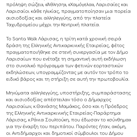
πρόληψη σώζει», «Άθληση», «Χαμόγελα», Λαρισαίες και
Λαρισαίοι κάθε ηλικίας, πραγματοποίησαν μια πορεία
αισιοδοξίας και αλληλεγγύης, από την πλατεία
Ταχυδρομείου μέχρι την Κεντρική πλατεία.
To Santa Walk Λάρισας, η τρίτη κατά χρονική σειρά
δράση της Ελληνικής Αντικαρκινικής Εταιρείας, φέτος
πραγματοποιήθηκε σε στενή συνεργασία με τον Δήμο
Λαρισαίων που ενέταξε τη σημαντική αυτή εκδήλωση
στο συνολικό πρόγραμμα των φετινών εορταστικών
εκδηλώσεων, υπογραμμίζοντας με αυτόν τον τρόπο το
ειδικό βάρος και τη στήριξη σε αυτή την πρωτοβουλία.
Μηνύματα αλληλεγγύης, υποστήριξης, συμπαράστασης
και αισιοδοξίας απέστειλαν τόσο ο Δήμαρχος
Λαρισαίων, κ.Θανάσης Μαμάκος, όσο και η Πρόεδρος
της Ελληνικής Αντικαρκινικής Εταιρείας-Παράρτημα
Λάρισας, κ.Ράνια Σουλτούκη, που έδωσαν το «σύνθημα»
για την έναρξη του περιπάτου. Παρόντες ήταν, ακόμη,
οι Αντιδήμαρχοι και δημοτικοί σύμβουλοι του Δήμου