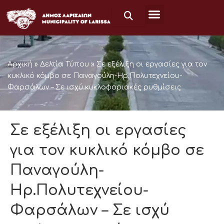
Μετάβαση
στο
περιεχόμενο
Αρχική
»
Δελτία Τύπου
»
Σε εξέλιξη οι εργασίες για τον
κυκλικό κόμβο σε Παναγούλη-Ηρ.Πολυτεχνείου-
Φαρσάλων – Σε ισχύ κυκλοφοριακές ρυθμίσεις
Σε εξέλιξη οι εργασίες
για τον κυκλικό κόμβο σε
Παναγούλη-
Ηρ.Πολυτεχνείου-
Φαρσάλων – Σε ισχύ