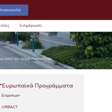
πικοινωνία
εσίες
Ενημέρωση
των από τον Δήμο Λαρισαίων
Ευρωπαϊκά Προγράμματα
Erasmus+
URBACT