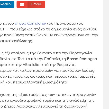
nkedIn
Email
ου έργου
«Food Corridors»
του Προγράμματος
II, που είχε ως στόχο τη δημιουργία ενός δικτύου
ην προώθηση τοπικών και υγιεινών τροφίμων και την
και κατανάλωσης.
ς έξι εταίρους την Coimbra από την Πορτογαλία
οβενία, το Tartu από την Εσθονία, τη Bassa Romagna
ία και την Alba Iulia από την Ρουμανία,
ειριών και καλών πρακτικών να προκύψουν λύσεις
οτικές προς τις αστικές και περιαστικές περιοχές,
ική και περιβαλλοντική βιωσιμότητα.
νίσχυση της εξωστρέφειας των τοπικών παραγωγών
 στο αγροδιατροφικό τομέα και την ανάδειξη της
ο Δήμος Λαρισαίων λειτουργεί τη διαδικτυακή