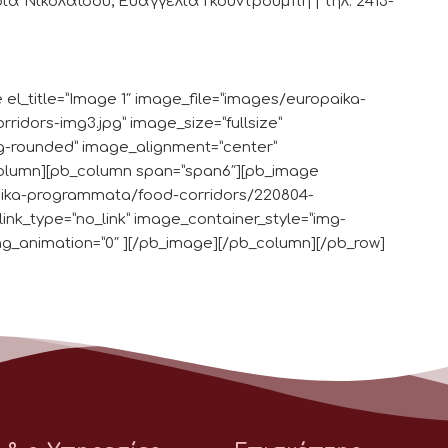
Νικολαΐδου, Ευαγγελία Γκουντρουμπή | τηλ. 2413-
el_title=”Image 1″ image_file=”images/europaika-
idors-img3.jpg” image_size=”fullsize”
img-rounded” image_alignment=”center”
column][pb_column span=”span6″][pb_image
paika-programmata/food-corridors/220804-
 link_type=”no_link” image_container_style=”img-
g_animation=”0″ ][/pb_image][/pb_column][/pb_row]