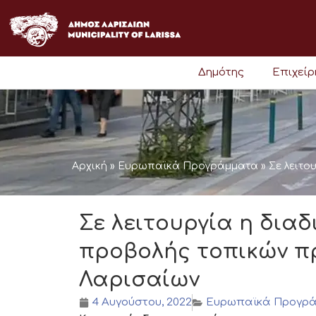
Μετάβαση
στο
περιεχόμενο
Δημότης
Επιχεί
Αρχική
»
Ευρωπαϊκά Προγράμματα
»
Σε λειτο
Σε λειτουργία η δια
προβολής τοπικών π
Λαρισαίων
4 Αυγούστου, 2022
Ευρωπαϊκά Προγρ