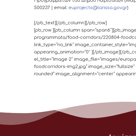
Προγραμμάτων του Δήμου Λαρισαίων (Μαρία 
500237 | email:
euprojects@larissa.gov.gr
)
[/pb_text][/pb_column][/pb_row]
[pb_row ][pb_column span=”span6″][pb_image 
programmata/food-corridors/220804-foodcorr
link_type=”no_link” image_container_style=”
appearing_animation=”0″ ][/pb_image][/pb_
el_title=”Image 2″ image_file=”images/euro
foodcorridors-img2.jpg” image_size=”fullsize”
rounded” image_alignment=”center” appearin