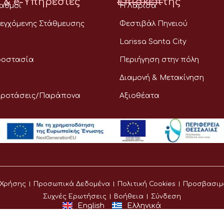
 & e-Υπηρεσίες
Επισκέπτης
ταθμοί
Η Λάρισα
εγχόμενης Στάθμευσης
Φεστιβάλ Πηνειού
Larissa Santa City
ροστασία
Περιήγηση στην πόλη
Διαμονή & Μετακίνηση
Προτάσεις/Παράπονα
Αξιοθέατα
 Χρήσης
Προσωπικά Δεδομένα
Πολιτική Cookies
Προσβασιμ
Συχνές Ερωτήσεις
Βοήθεια
Σύνδεση
English
Ελληνικά
©
Δήμος Λαρισαίων