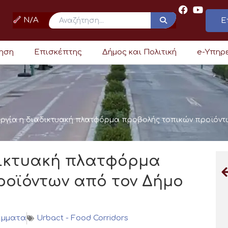
N/A
Ε
ρηση
Επισκέπτης
Δήμος και Πολιτική
e-Υπηρ
υργία η διαδικτυακή πλατφόρμα προβολής τοπικών προϊόν
δικτυακή πλατφόρμα
ροϊόντων από τον Δήμο
άμματα
Urbact - Food Corridors