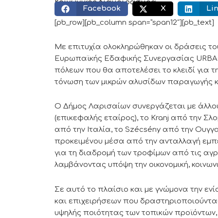
Κοινωνικός διαμοιρασμός:
Facebook
X
Li
[pb_row][pb_column span=”span12″][pb_text]
Με επιτυχία ολοκληρώθηκαν οι δράσεις τ
Ευρωπαϊκής Εδαφικής Συνεργασίας URBACT I
πόλεων που θα αποτελέσει το κλειδί για τ
τόνωση των μικρών αλυσίδων παραγωγής 
Ο Δήμος Λαρισαίων συνεργάζεται με άλλου
(επικεφαλής εταίρος), το Kranj από την Σλ
από την Ιταλία, το Szécsény από την Ουγγαρ
προκειμένου μέσα από την ανταλλαγή εμπ
για τη διαδρομή των τροφίμων από τις αγρ
λαμβάνοντας υπόψη την οικονομική, κοινων
Σε αυτό το πλαίσιο και με γνώμονα την ε
και επιχειρήσεων που δραστηριοποιούνται
υψηλής ποιότητας των τοπικών προϊόντων, 