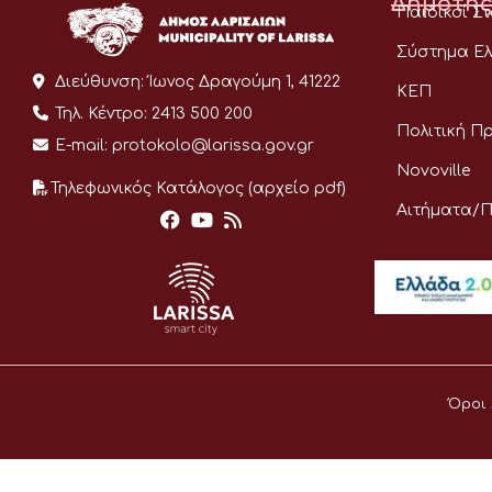
Δημότης
Παιδικοί Σ
Σύστημα Ελ
Διεύθυνση:
Ίωνος Δραγούμη 1, 41222
ΚΕΠ
Τηλ. Κέντρο:
2413 500 200
Πολιτική Π
E-mail:
protokolo@larissa.gov.gr
Novoville
Τηλεφωνικός Κατάλογος (αρχείο pdf)
Αιτήματα/
Όροι