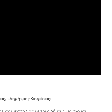
ίας
, κ.
Δημήτρης Κουρέτας
:
ρειας Θεσσαλίας με τους Δήμους, βρίσκομαι