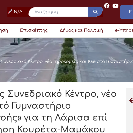
N/A
Ε
ρηση
Επισκέπτης
Δήμος και Πολιτική
e-Υπηρ
Συνεδριακό Κέντρο, νέο Γηροκομείο και Κλειστό Γυμναστήριο
ς Συνεδριακό Κέντρο, νέο
στό Γυμναστήριο
νοής» για τη Λάρισα επί
ηση Κουρέτα-Μαμάκου