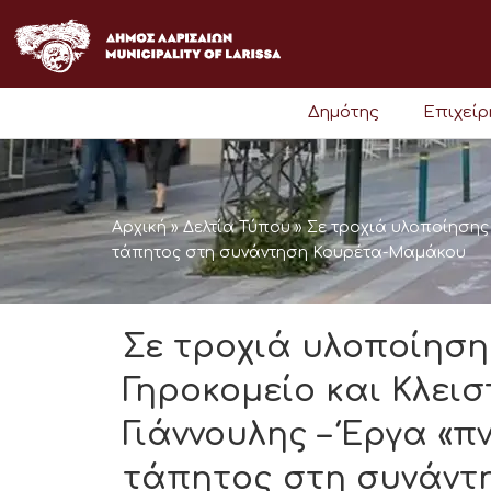
Μετάβαση
στο
περιεχόμενο
Δημότης
Επιχεί
Αρχική
»
Δελτία Τύπου
»
Σε τροχιά υλοποίησης 
τάπητος στη συνάντηση Κουρέτα-Μαμάκου
Σε τροχιά υλοποίηση
Γηροκομείο και Κλει
Γιάννουλης – Έργα «π
τάπητος στη συνάντ