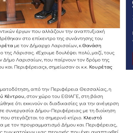
ντικών έργων που αλλάζουν την αναπτυξιακή
βρέθηκαν στο επίκεντρο της συνάντησης του
υρέτα
με τον Δήμαρχο Λαρισαίων, κ.
Θανάση
ίο της Λάρισας. «Έχουμε δουλέψει πολύ, μαζί, τους
ν Δήμο Λαρισαίων, που παίρνουν τον δρόμο της
 και Περιφέρειας», σημείωσαν οι κ.κ.
Κουρέτας
ματοδότηση, από την Περιφέρεια Θεσσαλίας, η
ύ Κέντρου
, στον χώρο του ΕΘΙΑΓΕ, στη βάση
θηκε ότι εκκινούν οι διαδικασίες για την ανέγερση
σε συνεργασία Δήμου-Περιφέρειας με τη διοίκηση
 που στεγάζεται το σημερινό κτίριο.
Κλειστό
α με τον προγραμματισμό Δήμου και Περιφέρειας,
ς των κατοίκων μιας περιοχής που έχει αναπτυχθεί