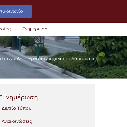
πικοινωνία
εσίες
Ενημέρωση
 Γιάννουλης – Έργα «πνοής» για τη Λάρισα επί
Ενημέρωση
Δελτία Τύπου
Ανακοινώσεις