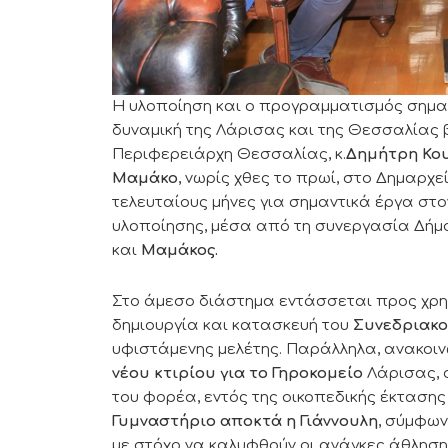
Η υλοποίηση και ο προγραμματισμός σημα
δυναμική της Λάρισας και της Θεσσαλίας 
Περιφερειάρχη Θεσσαλίας, κ.
Δημήτρη Κο
Μαμάκο
, νωρίς χθες το πρωί, στο Δημαρχε
τελευταίους μήνες για σημαντικά έργα στο
υλοποίησης, μέσα από τη συνεργασία Δήμου
και
Μαμάκος.
Στο άμεσο διάστημα εντάσσεται προς χρη
δημιουργία και κατασκευή του
Συνεδριακο
υφιστάμενης μελέτης. Παράλληλα, ανακοινώ
νέου κτιρίου για το Γηροκομείο
Λάρισας, 
του φορέα, εντός της οικοπεδικής έκτασης
Γυμναστήριο αποκτά η Γιάννουλη
, σύμφων
με στόχο να καλυφθούν οι ανάγκες άθληση