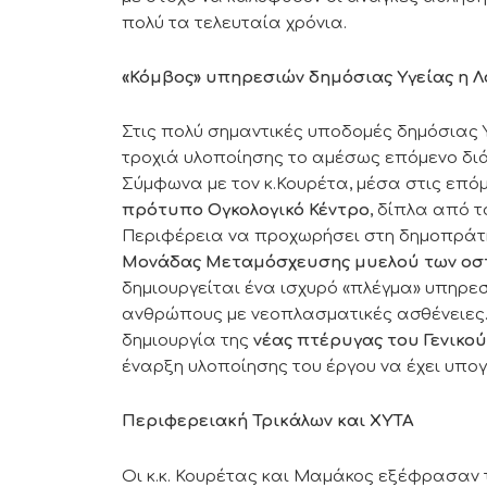
πολύ τα τελευταία χρόνια.
«Κόμβος» υπηρεσιών δημόσιας Υγείας η 
Στις πολύ σημαντικές υποδομές δημόσιας 
τροχιά υλοποίησης το αμέσως επόμενο δ
Σύμφωνα με τον κ.Κουρέτα, μέσα στις επό
πρότυπο Ογκολογικό Κέντρο
, δίπλα από 
Περιφέρεια να προχωρήσει στη δημοπράτησ
Μονάδας Μεταμόσχευσης μυελού των οσ
δημιουργείται ένα ισχυρό «πλέγμα» υπηρεσ
ανθρώπους με νεοπλασματικές ασθένειες. 
δημιουργία της
νέας πτέρυγας του Γενικο
έναρξη υλοποίησης του έργου να έχει υπο
Περιφερειακή Τρικάλων και ΧΥΤΑ
Οι κ.κ. Κουρέτας και Μαμάκος εξέφρασαν 