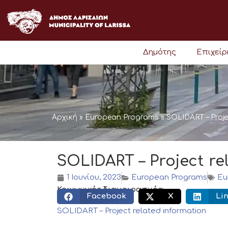
Μετάβαση
στο
περιεχόμενο
Δημότης
Επιχεί
Αρχική
»
European Programs
»
SOLIDART – Proje
SOLIDART – Project re
1 Ιουνίου, 2023
European Programs
Eu
Κοινωνικός διαμοιρασμός:
Facebook
X
Li
SOLIDART – Project related information