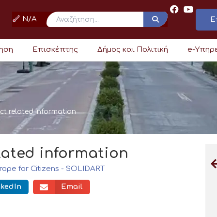
N/A
Ε
ρηση
Επισκέπτης
Δήμος και Πολιτική
e-Υπηρ
ct related information
lated information
rope for Citizens - SOLIDART
nkedIn
Email