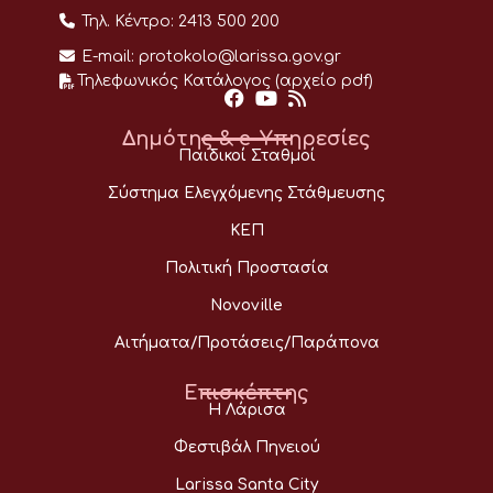
Τηλ. Κέντρο:
2413 500 200
E-mail:
protokolo@larissa.gov.gr
Τηλεφωνικός Κατάλογος (αρχείο pdf)
Δημότης & e-Υπηρεσίες
Παιδικοί Σταθμοί
Σύστημα Ελεγχόμενης Στάθμευσης
ΚΕΠ
Πολιτική Προστασία
Novoville
Αιτήματα/Προτάσεις/Παράπονα
Επισκέπτης
Η Λάρισα
Φεστιβάλ Πηνειού
Larissa Santa City