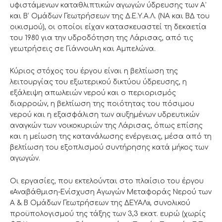
υφιστάμενων καταθλιπτικών αγωγών ύδρευσης των Α’
και Β’ Ομάδων Γεωτρήσεων της Δ.Ε.Υ.Α.Λ. (ΝΑ και ΒΔ του
οικισμού), οι οποίοι είχαν κατασκευαστεί τη δεκαετία
του 1980 για την υδροδότηση της Λάρισας, από τις
γεωτρήσεις σε Γιάννουλη και Αμπελώνα.
Κύριος στόχος του έργου είναι η βελτίωση της
λειτουργίας του εξωτερικού δικτύου ύδρευσης, η
εξάλειψη απωλειών νερού και ο περιορισμός
διαρροών, η βελτίωση της ποιότητας του πόσιμου
νερού και η εξασφάλιση των αυξημένων υδρευτικών
αναγκών των νοικοκυριών της Λάρισας, όπως επίσης
και η μείωση της κατανάλωσης ενέργειας, μέσα από τη
βελτίωση του εξοπλισμού συντήρησης κατά μήκος των
αγωγών.
Οι εργασίες, που εκτελούνται στο πλαίσιο του έργου
«Αναβάθμιση-Ενίσχυση Αγωγών Μεταφοράς Νερού των
Α & Β Ομάδων Γεωτρήσεων της ΔΕΥΑΛ», συνολικού
προϋπολογισμού της τάξης των 3,3 εκατ. ευρώ (χωρίς