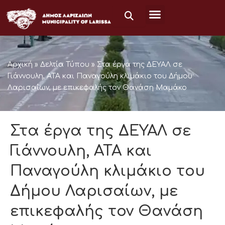
Μετάβαση
στο
περιεχόμενο
Αρχική
»
Δελτία Τύπου
»
Στα έργα της ΔΕΥΑΛ σε
Γιάννουλη, ΑΤΑ και Παναγούλη κλιμάκιο του Δήμου
Λαρισαίων, με επικεφαλής τον Θανάση Μαμάκο
Στα έργα της ΔΕΥΑΛ σε
Γιάννουλη, ΑΤΑ και
Παναγούλη κλιμάκιο του
Δήμου Λαρισαίων, με
επικεφαλής τον Θανάση