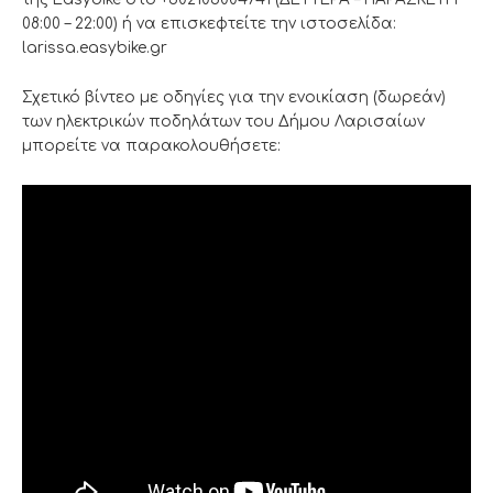
08:00 – 22:00) ή να επισκεφτείτε την ιστοσελίδα:
larissa.easybike.gr
Σχετικό βίντεο με οδηγίες για την ενοικίαση (δωρεάν)
των ηλεκτρικών ποδηλάτων του Δήμου Λαρισαίων
μπορείτε να παρακολουθήσετε: