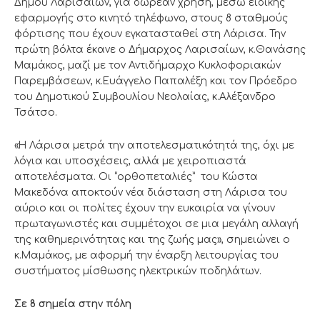
Δήμου Λαρισαίων, για δωρεάν χρήση, μέσω ειδικής
εφαρμογής στο κινητό τηλέφωνο, στους 8 σταθμούς
φόρτισης που έχουν εγκατασταθεί στη Λάρισα. Την
πρώτη βόλτα έκανε ο Δήμαρχος Λαρισαίων, κ.Θανάσης
Μαμάκος, μαζί με τον Αντιδήμαρχο Κυκλοφοριακών
Παρεμβάσεων, κ.Ευάγγελο Παπαλέξη και τον Πρόεδρο
του Δημοτικού Συμβουλίου Νεολαίας, κ.Αλέξανδρο
Τσάτσο.
«Η Λάρισα μετρά την αποτελεσματικότητά της, όχι με
λόγια και υποσχέσεις, αλλά με χειροπιαστά
αποτελέσματα. Οι “ορθοπεταλιές” του Κώστα
Μακεδόνα αποκτούν νέα διάσταση στη Λάρισα του
αύριο και οι πολίτες έχουν την ευκαιρία να γίνουν
πρωταγωνιστές και συμμέτοχοι σε μια μεγάλη αλλαγή
της καθημερινότητας και της ζωής μας», σημειώνει ο
κ.Μαμάκος, με αφορμή την έναρξη λειτουργίας του
συστήματος μίσθωσης ηλεκτρικών ποδηλάτων.
Σε 8 σημεία στην πόλη