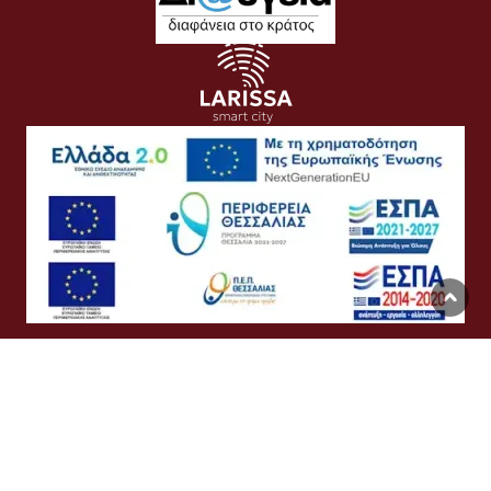
Όροι Χρήσης
Προσωπικά Δεδομένα
Πολιτική Cookies
Προσβασιμότητα
Συχνές Ερωτήσεις
Βοήθεια
Σύνδεση
English
Ελληνικά
©
Δήμος Λαρισαίων