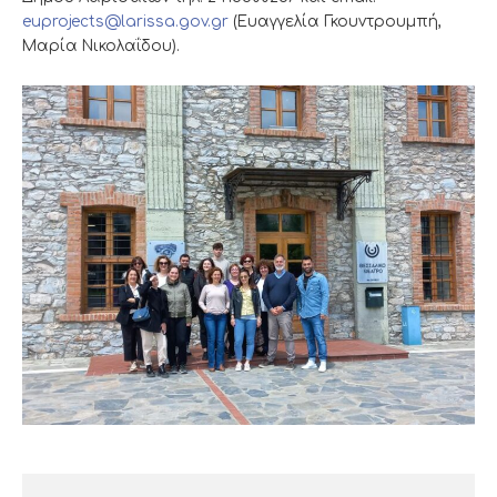
euprojects@larissa.gov.gr
(Ευαγγελία Γκουντρουμπή,
Μαρία Νικολαΐδου).