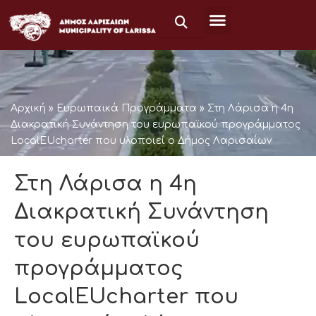
Μετάβαση
στο
περιεχόμενο
Αρχική
»
Ευρωπαϊκά Προγράμματα
»
Στη Λάρισα η 4η
Διακρατική Συνάντηση του ευρωπαϊκού προγράμματος
LocalEUcharter που υλοποιεί ο Δήμος Λαρισαίων
Στη Λάρισα η 4η
Διακρατική Συνάντηση
του ευρωπαϊκού
προγράμματος
LocalEUcharter που