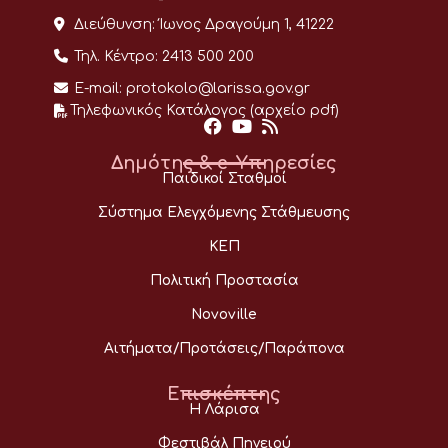
Διεύθυνση:
Ίωνος Δραγούμη 1, 41222
Τηλ. Κέντρο:
2413 500 200
E-mail:
protokolo@larissa.gov.gr
Τηλεφωνικός Κατάλογος (αρχείο pdf)
Δημότης & e-Υπηρεσίες
Παιδικοί Σταθμοί
Σύστημα Ελεγχόμενης Στάθμευσης
ΚΕΠ
Πολιτική Προστασία
Novoville
Αιτήματα/Προτάσεις/Παράπονα
Επισκέπτης
Η Λάρισα
Φεστιβάλ Πηνειού