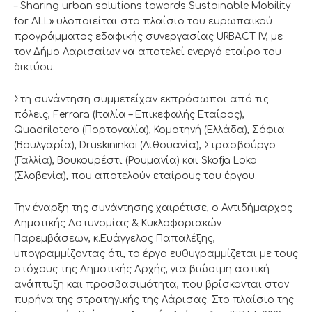
– Sharing urban solutions towards Sustainable Mobility
for ALL» υλοποιείται στο πλαίσιο του ευρωπαϊκού
προγράμματος εδαφικής συνεργασίας URBACT IV, με
τον Δήμο Λαρισαίων να αποτελεί ενεργό εταίρο του
δικτύου.
Στη συνάντηση συμμετείχαν εκπρόσωποι από τις
πόλεις, Ferrara (Ιταλία – Επικεφαλής Εταίρος),
Quadrilatero (Πορτογαλία), Κομοτηνή (Ελλάδα), Σόφια
(Βουλγαρία), Druskininkai (Λιθουανία), Στρασβούργο
(Γαλλία), Βουκουρέστι (Ρουμανία) και Skofja Loka
(Σλοβενία), που αποτελούν εταίρους του έργου.
Την έναρξη της συνάντησης χαιρέτισε, ο Αντιδήμαρχος
Δημοτικής Αστυνομίας & Κυκλοφοριακών
Παρεμβάσεων, κ.Ευάγγελος Παπαλέξης,
υπογραμμίζοντας ότι, το έργο ευθυγραμμίζεται με τους
στόχους της Δημοτικής Αρχής, για βιώσιμη αστική
ανάπτυξη και προσβασιμότητα, που βρίσκονται στον
πυρήνα της στρατηγικής της Λάρισας. Στο πλαίσιο της