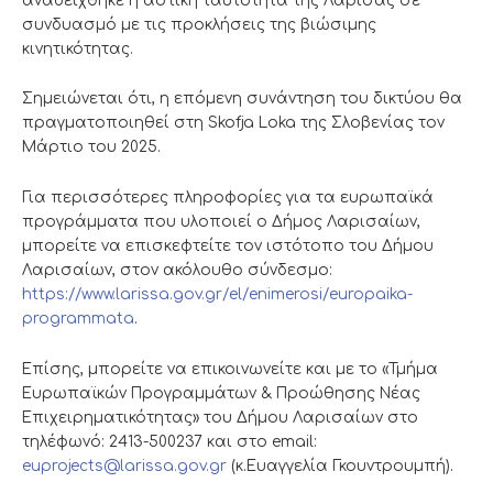
αναδείχθηκε η αστική ταυτότητα της Λάρισας σε
συνδυασμό με τις προκλήσεις της βιώσιμης
κινητικότητας.
Σημειώνεται ότι, η επόμενη συνάντηση του δικτύου θα
πραγματοποιηθεί στη Skofja Loka της Σλοβενίας τον
Μάρτιο του 2025.
Για περισσότερες πληροφορίες για τα ευρωπαϊκά
προγράμματα που υλοποιεί ο Δήμος Λαρισαίων,
μπορείτε να επισκεφτείτε τον ιστότοπο του Δήμου
Λαρισαίων, στον ακόλουθο σύνδεσμο:
https://www.larissa.gov.gr/el/enimerosi/europaika-
programmata
.
Επίσης, μπορείτε να επικοινωνείτε και με το «Τμήμα
Ευρωπαϊκών Προγραμμάτων & Προώθησης Νέας
Επιχειρηματικότητας» του Δήμου Λαρισαίων στο
τηλέφωνό: 2413-500237 και στο email:
euprojects@larissa.gov.gr
(κ.Ευαγγελία Γκουντρουμπή).