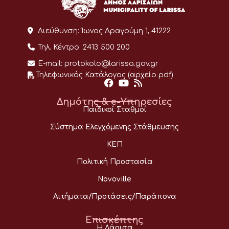
Διεύθυνση:
Ίωνος Δραγούμη 1, 41222
Τηλ. Κέντρο:
2413 500 200
E-mail:
protokolo@larissa.gov.gr
Τηλεφωνικός Κατάλογος (αρχείο pdf)
Δημότης & e-Υπηρεσίες
Παιδικοί Σταθμοί
Σύστημα Ελεγχόμενης Στάθμευσης
ΚΕΠ
Πολιτική Προστασία
Novoville
Αιτήματα/Προτάσεις/Παράπονα
Επισκέπτης
Η Λάρισα