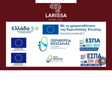
Όροι Χρήσης
Προσωπικά Δεδομένα
Πολιτική Cookies
Προσβασιμότητα
Συχνές Ερωτήσεις
Βοήθεια
Σύνδεση
English
Ελληνικά
©
Δήμος Λαρισαίων