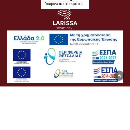
Όροι Χρήσης
Προσωπικά Δεδομένα
Πολιτική Cookies
Προσβασιμότητα
Συχνές Ερωτήσεις
Βοήθεια
Σύνδεση
English
Ελληνικά
©
Δήμος Λαρισαίων