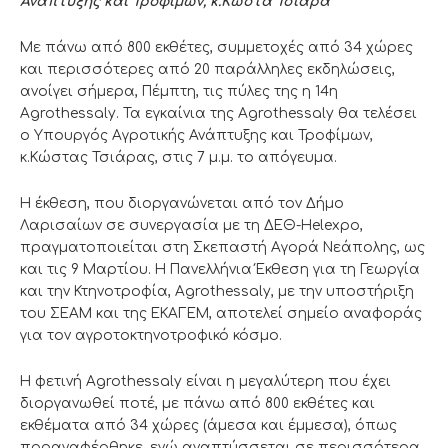
Ανάπτυξης και Τροφίμων, κ.Κώστα Τσιάρα
Με πάνω από 800 εκθέτες, συμμετοχές από 34 χώρες
και περισσότερες από 20 παράλληλες εκδηλώσεις,
ανοίγει σήμερα, Πέμπτη, τις πύλες της η 14η
Agrothessaly. Τα εγκαίνια της Agrothessaly θα τελέσει
ο Υπουργός Αγροτικής Ανάπτυξης και Τροφίμων,
κ.Κώστας Τσιάρας, στις 7 μ.μ. το απόγευμα.
Η έκθεση, που διοργανώνεται από τον Δήμο
Λαρισαίων σε συνεργασία με τη ΔΕΘ-Helexpo,
πραγματοποιείται στη Σκεπαστή Αγορά Νεάπολης, ως
και τις 9 Μαρτίου. Η Πανελλήνια Έκθεση για τη Γεωργία
και την Κτηνοτροφία, Agrothessaly, με την υποστήριξη
του ΣΕΑΜ και της ΕΚΑΓΕΜ, αποτελεί σημείο αναφοράς
για τον αγροτοκτηνοτροφικό κόσμο.
Η φετινή Agrothessaly είναι η μεγαλύτερη που έχει
διοργανωθεί ποτέ, με πάνω από 800 εκθέτες και
εκθέματα από 34 χώρες (άμεσα και έμμεσα), όπως
προαναφέρθηκε, ενώ αναπτύσσεται σε περισσότερα