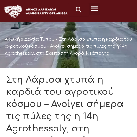
Μετάβαση
στο
περιεχόμενο
Αρχική
»
Δελτία Τύπου
»
Στη Λάρισα χτυπά η καρδιά του
αγροτικού κόσμου – Ανοίγει σήμερα τις πύλες της η 14η
Agrothessaly, στη Σκεπαστή Αγορά Νεάπολης
Στη Λάρισα χτυπά η
καρδιά του αγροτικού
κόσμου – Ανοίγει σήμερα
τις πύλες της η 14η
Agrothessaly, στη