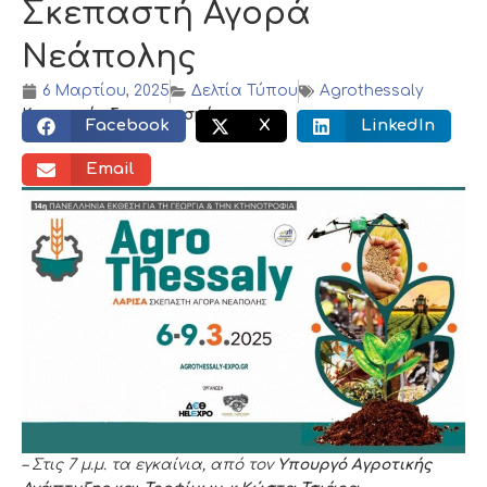
Σκεπαστή Αγορά
Νεάπολης
6 Μαρτίου, 2025
Δελτία Τύπου
Agrothessaly
Κοινωνικός διαμοιρασμός:
Facebook
X
LinkedIn
Email
– Στις 7 μ.μ. τα εγκαίνια, από τον
Υπουργό Αγροτικής