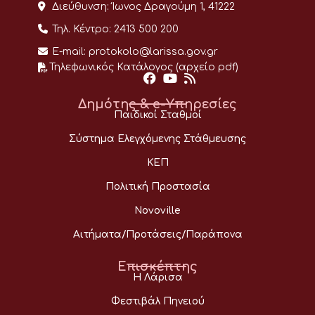
Διεύθυνση:
Ίωνος Δραγούμη 1, 41222
Τηλ. Κέντρο:
2413 500 200
E-mail:
protokolo@larissa.gov.gr
Τηλεφωνικός Κατάλογος (αρχείο pdf)
Δημότης & e-Υπηρεσίες
Παιδικοί Σταθμοί
Σύστημα Ελεγχόμενης Στάθμευσης
ΚΕΠ
Πολιτική Προστασία
Novoville
Αιτήματα/Προτάσεις/Παράπονα
Επισκέπτης
Η Λάρισα
Φεστιβάλ Πηνειού