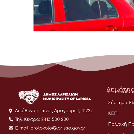
Δημότης
Παιδικοί Σ
Σύστημα Ελ
Διεύθυνση:
Ίωνος Δραγούμη 1, 41222
ΚΕΠ
Τηλ. Κέντρο:
2413 500 200
Πολιτική Π
E-mail:
protokolo@larissa.gov.gr