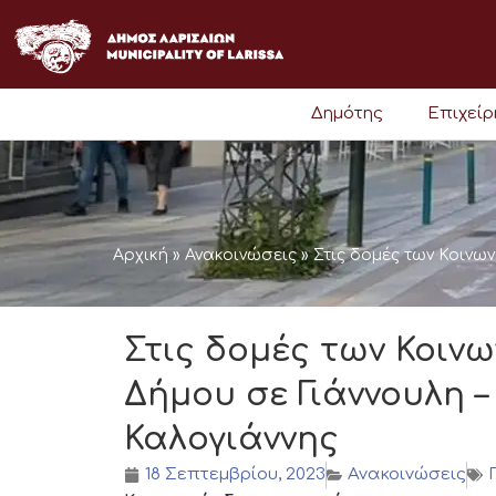
Μετάβαση
στο
περιεχόμενο
Δημότης
Επιχεί
Αρχική
»
Ανακοινώσεις
»
Στις δομές των Κοινω
Στις δομές των Κοιν
Δήμου σε Γιάννουλη –
Καλογιάννης
18 Σεπτεμβρίου, 2023
Ανακοινώσεις