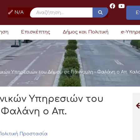
N/A
Ε
ρηση
Επισκέπτης
Δήμος και Πολιτική
e-Υπηρ
νικών Υπηρεσιών του Δήμου σε Γιάννουλη – Φαλάνη ο Απ. Καλ
ωνικών Υπηρεσιών του
 Φαλάνη ο Απ.
Πολιτική Προστασία