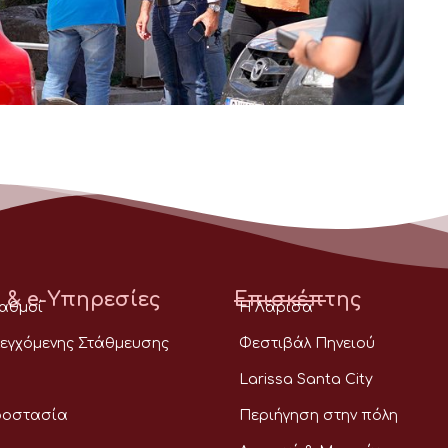
 & e-Υπηρεσίες
Επισκέπτης
ταθμοί
Η Λάρισα
εγχόμενης Στάθμευσης
Φεστιβάλ Πηνειού
Larissa Santa City
ροστασία
Περιήγηση στην πόλη