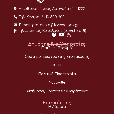
Διεύθυνση:
Ίωνος Δραγούμη 1, 41222
Τηλ. Κέντρο:
2413 500 200
E-mail:
protokolo@larissa.gov.gr
Τηλεφωνικός Κατάλογος (αρχείο pdf)
Δημότης & e-Υπηρεσίες
Παιδικοί Σταθμοί
Σύστημα Ελεγχόμενης Στάθμευσης
ΚΕΠ
Πολιτική Προστασία
Novoville
Αιτήματα/Προτάσεις/Παράπονα
Επισκέπτης
Η Λάρισα