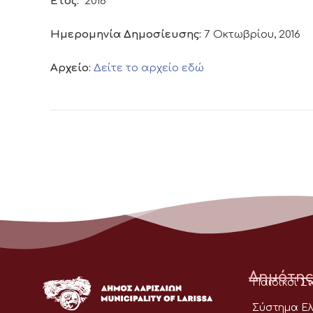
Έτος:
2016
Ημερομηνία Δημοσίευσης:
7 Οκτωβρίου, 2016
Αρχείο:
Δείτε το αρχείο εδώ
Δημότης
Παιδικοί Σ
Σύστημα Ελ