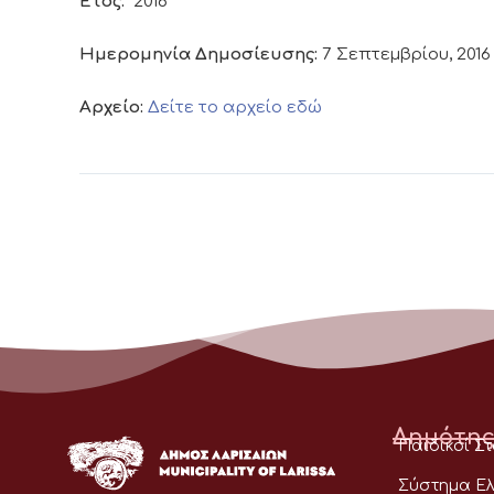
Έτος:
2016
Ημερομηνία Δημοσίευσης:
7 Σεπτεμβρίου, 2016
Αρχείο:
Δείτε το αρχείο εδώ
Δημότης
Παιδικοί Σ
Σύστημα Ελ