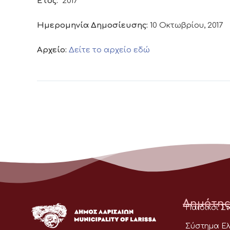
Έτος:
2017
Ημερομηνία Δημοσίευσης:
10 Οκτωβρίου, 2017
Αρχείο:
Δείτε το αρχείο εδώ
Δημότης
Παιδικοί Σ
Σύστημα Ελ