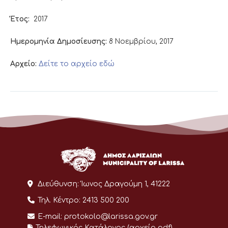
Έτος:
2017
Ημερομηνία Δημοσίευσης:
8 Νοεμβρίου, 2017
Αρχείο:
Δείτε το αρχείο εδώ
Διεύθυνση:
Ίωνος Δραγούμη 1, 41222
Τηλ. Κέντρο:
2413 500 200
E-mail:
protokolo@larissa.gov.gr
Τηλεφωνικός Κατάλογος (αρχείο pdf)