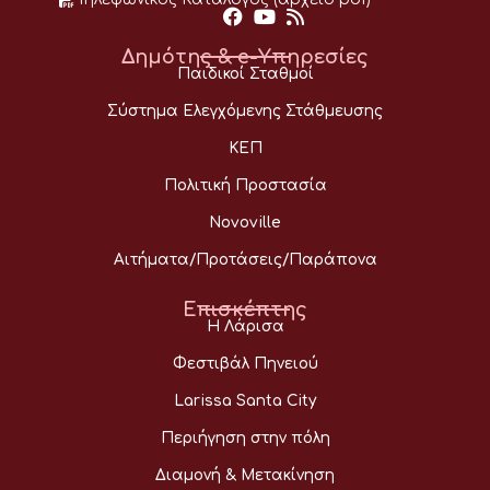
Δημότης & e-Υπηρεσίες
Παιδικοί Σταθμοί
Σύστημα Ελεγχόμενης Στάθμευσης
ΚΕΠ
Πολιτική Προστασία
Novoville
Αιτήματα/Προτάσεις/Παράπονα
Επισκέπτης
Η Λάρισα
Φεστιβάλ Πηνειού
Larissa Santa City
Περιήγηση στην πόλη
Διαμονή & Μετακίνηση