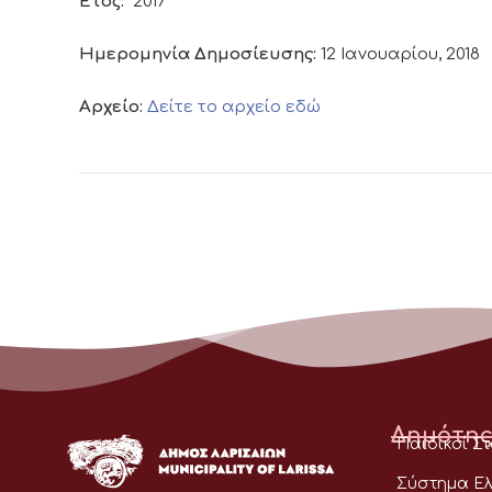
Έτος:
2017
Ημερομηνία Δημοσίευσης:
12 Ιανουαρίου, 2018
Αρχείο:
Δείτε το αρχείο εδώ
Δημότης
Παιδικοί Σ
Σύστημα Ελ