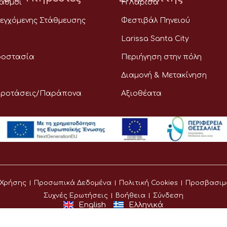
ταθμοί
Η Λάρισα
εγχόμενης Στάθμευσης
Φεστιβάλ Πηνειού
Larissa Santa City
ροστασία
Περιήγηση στην πόλη
Διαμονή & Μετακίνηση
Προτάσεις/Παράπονα
Αξιοθέατα
 Χρήσης
Προσωπικά Δεδομένα
Πολιτική Cookies
Προσβασιμ
Συχνές Ερωτήσεις
Βοήθεια
Σύνδεση
English
Ελληνικά
©
Δήμος Λαρισαίων