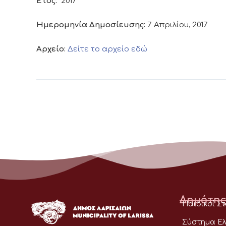
Έτος:
2017
Ημερομηνία Δημοσίευσης:
7 Απριλίου, 2017
Αρχείο:
Δείτε το αρχείο εδώ
Δημότης
Παιδικοί Σ
Σύστημα Ελ