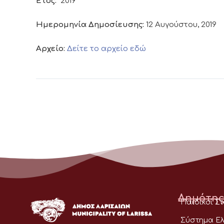
Έτος:
2019
Ημερομηνία Δημοσίευσης:
12 Αυγούστου, 2019
Αρχείο:
Δείτε το αρχείο εδώ
Δημότης
Παιδικοί Σ
Σύστημα Ελ