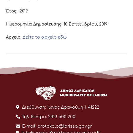
Έτος:
2019
Ημερομηνία Δημοσίευσης:
10 Σεπτεμβρίου, 2019
Αρχείο:
Δείτε το αρχείο εδώ
Διεύθυνση:
Ίωνος Δραγούμη 1, 41222
Τηλ. Κέντρο:
2413 500 200
E-mail:
protokolo@larissa.gov.gr
Τηλεφωνικός Κατάλογος (αρχείο pdf)