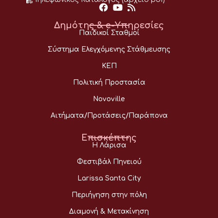
Δημότης & e-Υπηρεσίες
Παιδικοί Σταθμοί
Σύστημα Ελεγχόμενης Στάθμευσης
ΚΕΠ
Πολιτική Προστασία
Novoville
Αιτήματα/Προτάσεις/Παράπονα
Επισκέπτης
Η Λάρισα
Φεστιβάλ Πηνειού
Larissa Santa City
Περιήγηση στην πόλη
Διαμονή & Μετακίνηση