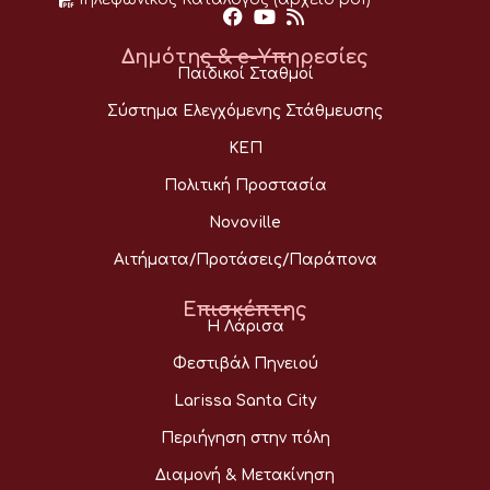
Δημότης & e-Υπηρεσίες
Παιδικοί Σταθμοί
Σύστημα Ελεγχόμενης Στάθμευσης
ΚΕΠ
Πολιτική Προστασία
Novoville
Αιτήματα/Προτάσεις/Παράπονα
Επισκέπτης
Η Λάρισα
Φεστιβάλ Πηνειού
Larissa Santa City
Περιήγηση στην πόλη
Διαμονή & Μετακίνηση