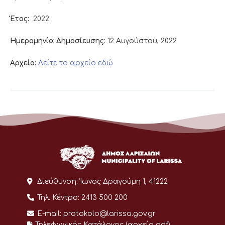
Έτος:
2022
Ημερομηνία Δημοσίευσης:
12 Αυγούστου, 2022
Αρχείο:
Δείτε το αρχείο εδώ
Διεύθυνση:
Ίωνος Δραγούμη 1, 41222
Τηλ. Κέντρο:
2413 500 200
E-mail:
protokolo@larissa.gov.gr
Τηλεφωνικός Κατάλογος (αρχείο pdf)