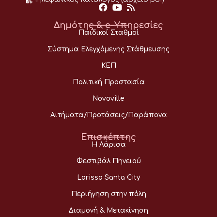
Δημότης & e-Υπηρεσίες
Παιδικοί Σταθμοί
Σύστημα Ελεγχόμενης Στάθμευσης
ΚΕΠ
Πολιτική Προστασία
Novoville
Αιτήματα/Προτάσεις/Παράπονα
Επισκέπτης
Η Λάρισα
Φεστιβάλ Πηνειού
Larissa Santa City
Περιήγηση στην πόλη
Διαμονή & Μετακίνηση