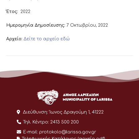
Έτος:
2022
Ημερομηνία Δημοσίευσης:
7 Οκτωβρίου, 2022
Αρχείο:
Δείτε το αρχείο εδώ
Διεύθυνση:
Ίωνος Δραγούμη 1, 41222
Τηλ. Κέντρο:
2413 500 200
E-mail:
protokolo@larissa.gov.gr
Τηλεφωνικός Κατάλογος (αρχείο pdf)