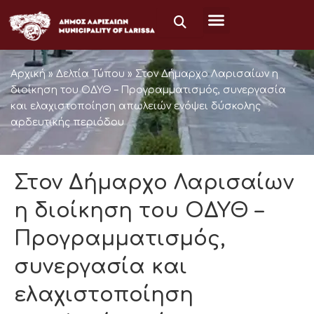
Μετάβαση
στο
περιεχόμενο
Αρχική
»
Δελτία Τύπου
»
Στον Δήμαρχο Λαρισαίων η
διοίκηση του ΟΔΥΘ – Προγραμματισμός, συνεργασία
και ελαχιστοποίηση απωλειών ενόψει δύσκολης
αρδευτικής περιόδου
Στον Δήμαρχο Λαρισαίων
η διοίκηση του ΟΔΥΘ –
Προγραμματισμός,
συνεργασία και
ελαχιστοποίηση