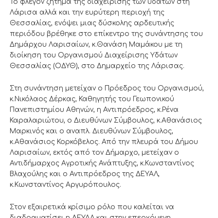
Το φλέγον ζήτημα της διαχείρισης των υδάτων στη
Λάρισα αλλά και την ευρύτερη περιοχή της
Θεσσαλίας, ενόψει μιας δύσκολης αρδευτικής
περιόδου βρέθηκε στο επίκεντρο της συνάντησης του
Δημάρχου Λαρισαίων, κ.Θανάση Μαμάκου με τη
διοίκηση του Οργανισμού Διαχείρισης Υδάτων
Θεσσαλίας (ΟΔΥΘ), στο Δημαρχείο της Λάρισας.
Στη συνάντηση μετείχαν ο Πρόεδρος του Οργανισμού,
κ.Νικόλαος Δέρκας, Καθηγητής του Γεωπονικού
Πανεπιστημίου Αθηνών, η Αντιπρόεδρος, κ.Ρένα
Καραλαριώτου, ο Διευθύνων Σύμβουλος, κ.Αθανάσιος
Μαρκινός και ο αναπλ. Διευθύνων Σύμβουλος,
κ.Αθανάσιος Κορκόβελος. Από την πλευρά του Δήμου
Λαρισαίων, εκτός από τον Δήμαρχο, μετείχαν ο
Αντιδήμαρχος Αγροτικής Ανάπτυξης, κ.Κωνσταντίνος
Βλαχούλης και ο Αντιπρόεδρος της ΔΕΥΑΛ,
κ.Κωνσταντίνος Αργυρόπουλος.
Στον εξαιρετικά κρίσιμο ρόλο που καλείται να
διαδραματίσει η ΔΕΥΑΛ και στην επερχόμενη