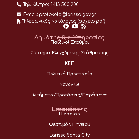
Τηλ. Κέντρο:
2413 500 200
E-mail:
protokolo@larissa.gov.gr
Τηλεφωνικός Κατάλογος (αρχείο pdf)
Δημότης & e-Υπηρεσίες
Παιδικοί Σταθμοί
Σύστημα Ελεγχόμενης Στάθμευσης
ΚΕΠ
Πολιτική Προστασία
Novoville
Αιτήματα/Προτάσεις/Παράπονα
Επισκέπτης
Η Λάρισα
Φεστιβάλ Πηνειού
Larissa Santa City