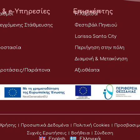
 & e-Υπηρεσίες
Επισκέπτης
ταθμοί
Η Λάρισα
εγχόμενης Στάθμευσης
Φεστιβάλ Πηνειού
Larissa Santa City
ροστασία
Περιήγηση στην πόλη
Διαμονή & Μετακίνηση
Προτάσεις/Παράπονα
Αξιοθέατα
 Χρήσης
Προσωπικά Δεδομένα
Πολιτική Cookies
Προσβασιμ
Συχνές Ερωτήσεις
Βοήθεια
Σύνδεση
English
Ελληνικά