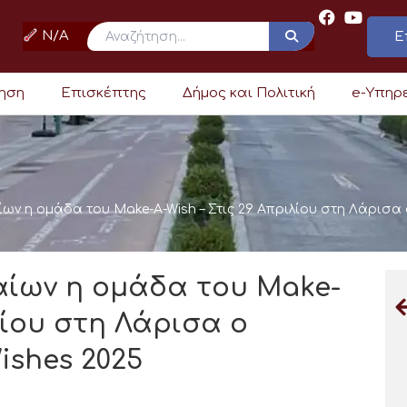
N/A
Ε
ρηση
Επισκέπτης
Δήμος και Πολιτική
e-Υπηρ
ν η ομάδα του Make-A-Wish – Στις 29 Απριλίου στη Λάρισα 
αίων η ομάδα του Make-
ιλίου στη Λάρισα ο
ishes 2025