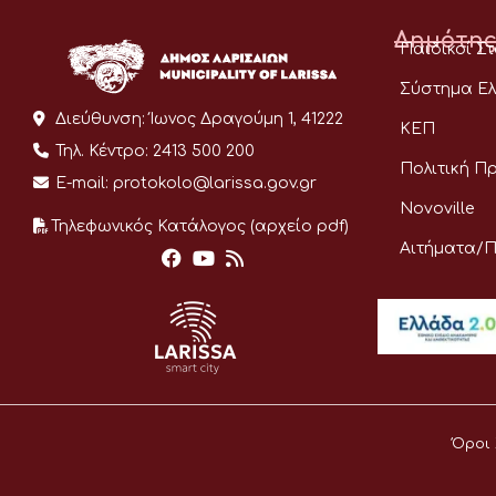
Δημότης
Παιδικοί Σ
Σύστημα Ελ
Διεύθυνση:
Ίωνος Δραγούμη 1, 41222
ΚΕΠ
Τηλ. Κέντρο:
2413 500 200
Πολιτική Π
E-mail:
protokolo@larissa.gov.gr
Novoville
Τηλεφωνικός Κατάλογος (αρχείο pdf)
Αιτήματα/
Όροι