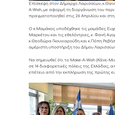
Επίσκεψη στον Δήμαρχο Λαρισαίων, κ.Θα
A-Wish, με αφορμή τη διοργάνωση του περι
πραγματοποιηθεί στις 26 Απριλίου και στη
Ο κ.Μαμάκος υποδέχθηκε τις μαμάδες Ευχής
Μαρκέτου και τις εθελόντριες, κ. Φανή Αγο
κ.Θεοδώρα Γκουνιαρούδη και κ.Πόπη Ρεβήσ
αμέριστη υποστήριξη του Δήμου Λαρισαίω
Να σημειωθεί ότι το Make-A-Wish (Κάνε-Μ
σε 14 διαφορετικές πόλεις της Ελλάδας, απ
επέτειο από την εκπλήρωση της πρώτης ευ