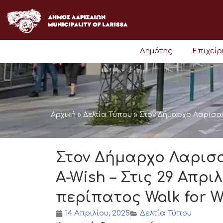
Μετάβαση
στο
περιεχόμενο
Δημότης
Επιχεί
Αρχική
»
Δελτία Τύπου
»
Στον Δήμαρχο Λαρισαίω
Στον Δήμαρχο Λαρισ
A-Wish – Στις 29 Απρ
περίπατος Walk for W
14 Απριλίου, 2025
Δελτία Τύπου