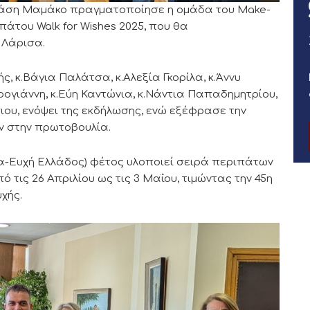
νάση Μαμάκο πραγματοποίησε η ομάδα του Make-
πάτου Walk for Wishes 2025, που θα
 Λάρισα.
, κ.Βάγια Παλάτσα, κ.Αλεξία Γκορίλα, κ.Άννυ
ρογιάννη, κ.Εύη Καντώνια, κ.Νάντια Παπαδημητρίου,
ιου, ενόψει της εκδήλωσης, ενώ εξέφρασε την
ν στην πρωτοβουλία.
ια-Ευχή Ελλάδος) φέτος υλοποιεί σειρά περιπάτων
ό τις 26 Απριλίου ως τις 3 Μαΐου, τιμώντας την 45η
χής.