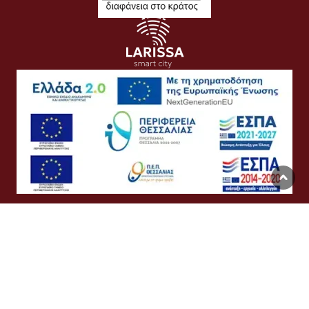
Όροι Χρήσης
Προσωπικά Δεδομένα
Πολιτική Cookies
Προσβασιμότητα
Συχνές Ερωτήσεις
Βοήθεια
Σύνδεση
English
Ελληνικά
©
Δήμος Λαρισαίων