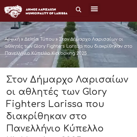
Μετάβαση
στο
περιεχόμενο
Αρχική
»
Δελτία Τύπου
»
Στον Δήμαρχο Λαρισαίων οι
αθλητές των Glory Fighters Larissa που διακρίθηκαν στο
Πανελλήνιο Κύπελλο Kickboxing 2025
Στον Δήμαρχο Λαρισαίων
οι αθλητές των Glory
Fighters Larissa που
διακρίθηκαν στο
Πανελλήνιο Κύπελλο