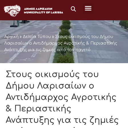
Μετάβαση
στο
περιεχόμενο
Αρχική
»
Δελτία Τύπου
»
Στους οικισμούς του Δήμου
Λαρισαίων ο Αντιδήμαρχος Αγροτικής & Περιαστικής
Ανάπτυξης για τις ζημιές από τον παγετό
Στους οικισμούς του
Δήμου Λαρισαίων ο
Αντιδήμαρχος Αγροτικής
& Περιαστικής
Ανάπτυξης για τις ζημιές