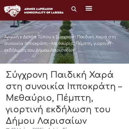
Μετάβαση
στο
περιεχόμενο
Αρχική
»
Δελτία Τύπου
»
Σύγχρονη Παιδική Χαρά στη
συνοικία Ιπποκράτη – Μεθαύριο, Πέμπτη, γιορτινή
εκδήλωση του Δήμου Λαρισαίων
Σύγχρονη Παιδική Χαρά
στη συνοικία Ιπποκράτη –
Μεθαύριο, Πέμπτη,
γιορτινή εκδήλωση του
Δήμου Λαρισαίων