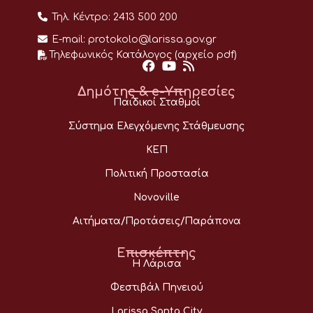
Τηλ. Κέντρο:
2413 500 200
E-mail:
protokolo@larissa.gov.gr
Τηλεφωνικός Κατάλογος (αρχείο pdf)
Δημότης & e-Υπηρεσίες
Παιδικοί Σταθμοί
Σύστημα Ελεγχόμενης Στάθμευσης
ΚΕΠ
Πολιτική Προστασία
Novoville
Αιτήματα/Προτάσεις/Παράπονα
Επισκέπτης
Η Λάρισα
Φεστιβάλ Πηνειού
Larissa Santa City