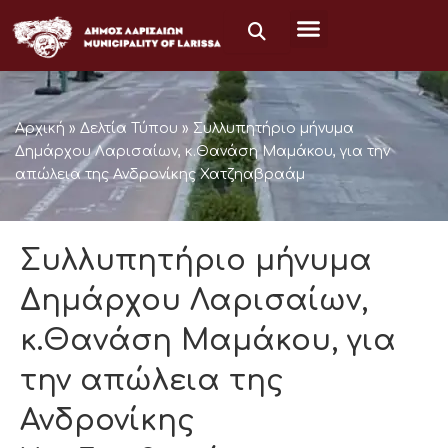
Μετάβαση
στο
περιεχόμενο
Αρχική
»
Δελτία Τύπου
»
Συλλυπητήριο μήνυμα
Δημάρχου Λαρισαίων, κ.Θανάση Μαμάκου, για την
απώλεια της Ανδρονίκης Χατζηαβραάμ
Συλλυπητήριο μήνυμα
Δημάρχου Λαρισαίων,
κ.Θανάση Μαμάκου, για
την απώλεια της
Ανδρονίκης