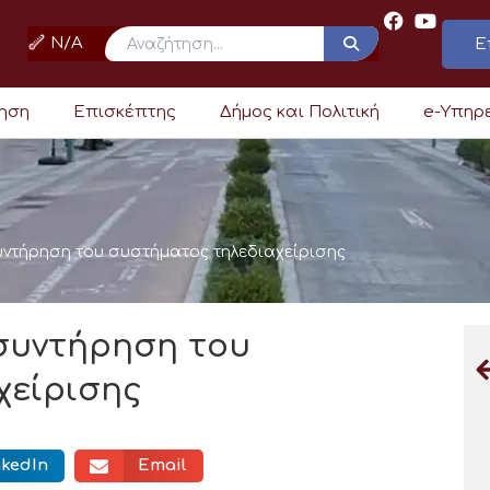
N/A
Ε
ρηση
Επισκέπτης
Δήμος και Πολιτική
e-Υπηρ
υντήρηση του συστήματος τηλεδιαχείρισης
συντήρηση του
χείρισης
nkedIn
Email