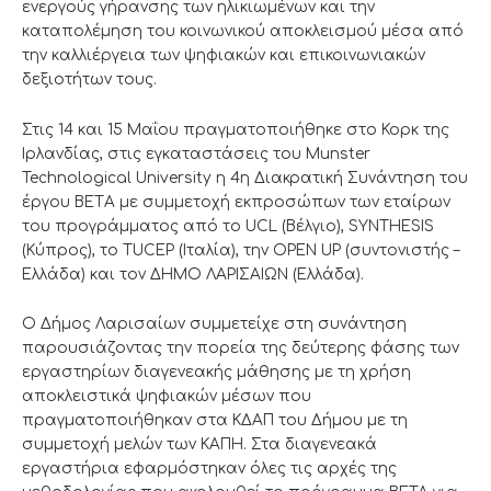
ενεργούς γήρανσης των ηλικιωμένων και την
καταπολέμηση του κοινωνικού αποκλεισμού μέσα από
την καλλιέργεια των ψηφιακών και επικοινωνιακών
δεξιοτήτων τους.
Στις 14 και 15 Μαΐου πραγματοποιήθηκε στο Κορκ της
Ιρλανδίας, στις εγκαταστάσεις του Μunster
Technological University η 4η Διακρατική Συνάντηση του
έργου BETΑ με συμμετοχή εκπροσώπων των εταίρων
του προγράμματος από το UCL (Βέλγιο), SYNTHESIS
(Κύπρος), το TUCEP (Ιταλία), την OPEN UP (συντονιστής –
Ελλάδα) και τον ΔΗΜΟ ΛΑΡΙΣΑΙΩΝ (Ελλάδα).
Ο Δήμος Λαρισαίων συμμετείχε στη συνάντηση
παρουσιάζοντας την πορεία της δεύτερης φάσης των
εργαστηρίων διαγενεακής μάθησης με τη χρήση
αποκλειστικά ψηφιακών μέσων που
πραγματοποιήθηκαν στα ΚΔΑΠ του Δήμου με τη
συμμετοχή μελών των ΚΑΠΗ. Στα διαγενεακά
εργαστήρια εφαρμόστηκαν όλες τις αρχές της