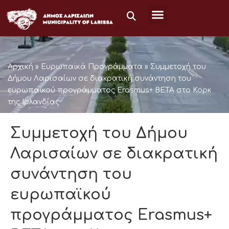
Μετάβαση
στο
περιεχόμενο
Αρχική
»
Ευρωπαϊκά Προγράμματα
»
Συμμετοχή του
Δήμου Λαρισαίων σε διακρατική συνάντηση του
ευρωπαϊκού προγράμματος Erasmus+ ΒΕΤΑ στο Κορκ
της Ιρλανδίας
Συμμετοχή του Δήμου
Λαρισαίων σε διακρατική
συνάντηση του
ευρωπαϊκού
προγράμματος Erasmus+