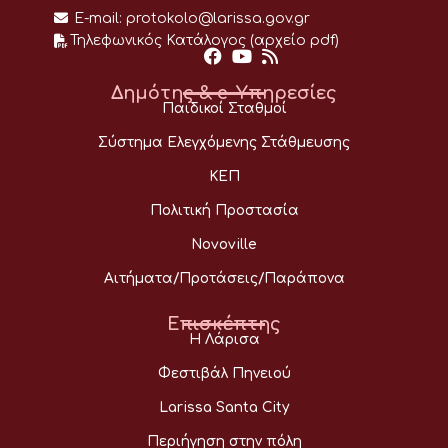
E-mail:
protokolo@larissa.gov.gr
Τηλεφωνικός Κατάλογος (αρχείο pdf)
Δημότης & e-Υπηρεσίες
Παιδικοί Σταθμοί
Σύστημα Ελεγχόμενης Στάθμευσης
ΚΕΠ
Πολιτική Προστασία
Novoville
Αιτήματα/Προτάσεις/Παράπονα
Επισκέπτης
Η Λάρισα
Φεστιβάλ Πηνειού
Larissa Santa City
Περιήγηση στην πόλη