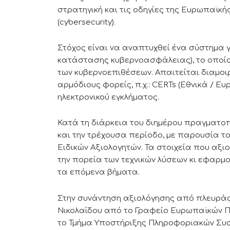
στρατηγική και τις οδηγίες της Ευρωπαϊκ
(cybersecurity).
Στόχος είναι να αναπτυχθεί ένα σύστημα γι
κατάστασης κυβερνοασφάλειας), το οποίο
των κυβερνοεπιθέσεων. Απαιτείται διαμο
αρμόδιους φορείς, π.χ.: CERTs (Εθνικά / 
ηλεκτρονικού εγκλήματος.
Κατά τη διάρκεια του διημέρου πραγματοπ
και την τρέχουσα περίοδο, με παρουσία του
Ειδικών Αξιολογητών. Τα στοιχεία που αξι
την πορεία των τεχνικών λύσεων κι εφαρμο
τα επόμενα βήματα.
Στην συνάντηση αξιολόγησης από πλευράς
Νικολαΐδου από το Γραφείο Ευρωπαϊκών Π
το Τμήμα Υποστήριξης Πληροφοριακών Συσ