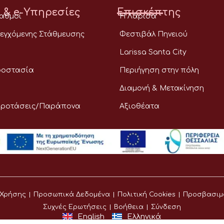
 & e-Υπηρεσίες
Επισκέπτης
ταθμοί
Η Λάρισα
εγχόμενης Στάθμευσης
Φεστιβάλ Πηνειού
Larissa Santa City
ροστασία
Περιήγηση στην πόλη
Διαμονή & Μετακίνηση
Προτάσεις/Παράπονα
Αξιοθέατα
 Χρήσης
Προσωπικά Δεδομένα
Πολιτική Cookies
Προσβασιμ
Συχνές Ερωτήσεις
Βοήθεια
Σύνδεση
English
Ελληνικά