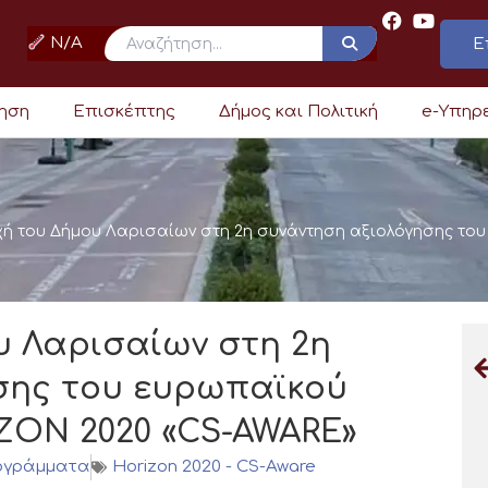
N/A
Ε
ρηση
Επισκέπτης
Δήμος και Πολιτική
e-Υπηρ
χή του Δήμου Λαρισαίων στη 2η συνάντηση αξιολόγησης τ
υ Λαρισαίων στη 2η
σης του ευρωπαϊκού
ON 2020 «CS-AWARE»
ογράμματα
Horizon 2020 - CS-Aware