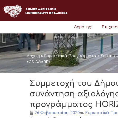
Μετάβαση
στο
περιεχόμενο
Δημότης
Επιχεί
Αρχική
»
Ευρωπαϊκά Προγράμματα
»
Συμμετο
«CS-AWARE»
Συμμετοχή του Δήμο
συνάντηση αξιολόγη
προγράμματος HORIZ
26 Φεβρουαρίου, 2020
Ευρωπαϊκά Πρ