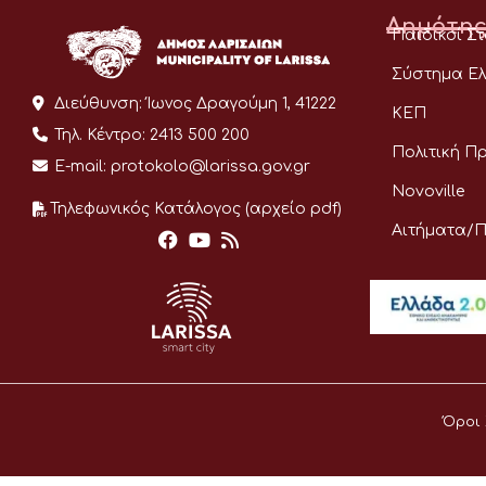
Δημότης
Παιδικοί Σ
Σύστημα Ελ
Διεύθυνση:
Ίωνος Δραγούμη 1, 41222
ΚΕΠ
Τηλ. Κέντρο:
2413 500 200
Πολιτική Π
E-mail:
protokolo@larissa.gov.gr
Novoville
Τηλεφωνικός Κατάλογος (αρχείο pdf)
Αιτήματα/
Όροι