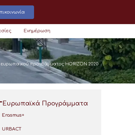
πικοινωνία
εσίες
Ενημέρωση
ου ευρωπαϊκού προγράμματος HORIZON 2020
Ευρωπαϊκά Προγράμματα
Erasmus+
URBACT