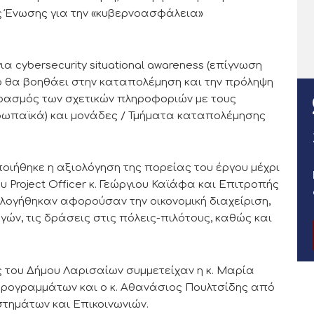
ής Ένωσης για την «κυβερνοασφάλεια»
α cybersecurity situational awareness (επίγνωση
 θα βοηθάει στην καταπολέμηση και την πρόληψη
ιρασμός των σχετικών πληροφοριών με τους
Ευρωπαϊκά) και μονάδες / Τμήματα καταπολέμησης
οιήθηκε η αξιολόγηση της πορείας του έργου μέχρι
 Project Officer κ. Γεώργιου Καϊάφα και Επιτροπής
ολογήθηκαν αφορούσαν την οικονομική διαχείριση,
γών, τις δράσεις στις πόλεις-πιλότους, καθώς και
 του Δήμου Λαρισαίων συμμετείχαν η κ. Μαρία
ρογραμμάτων και ο κ. Αθανάσιος Πουλτσίδης από
τημάτων και Επικοινωνιών.