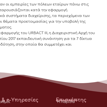
καν οι εμπειρίες των πόλεων εταίρων πάνω στις
υ παρουσιάζονται κατά την εφαρμογή
κά συστήματα διαχείρισης, τα περιεχόμενα των
 θέματα προετοιμασίας για την υποβολή της
ματος.
φαρμογής του URBACT III, η Διαχειριστική Αρχή του
ίου 2017 εκπαιδευτική συνάντηση για τα 7 δίκτυα
δότηση, στην οποία θα συμμετέχει και
 & e-Υπηρεσίες
Επισκέπτης
ταθμοί
Η Λάρισα