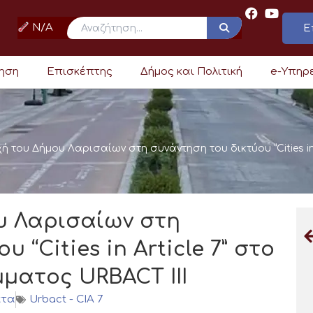
N/A
Ε
ρηση
Επισκέπτης
Δήμος και Πολιτική
e-Υπηρ
ή του Δήμου Λαρισαίων στη συνάντηση του δικτύου “Cities in
υ Λαρισαίων στη
 “Cities in Article 7” στο
ματος URBACT III
ατα
Urbact - CIA 7