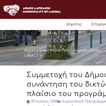
Μετάβαση
στο
περιεχόμενο
Δημότης
Επιχεί
Αρχική
»
Ευρωπαϊκά Προγράμματα
»
Συμμετοχ
URBACT III
Συμμετοχή του Δήμο
συνάντηση του δικτύου
πλαίσιο του προγράμ
18 Ιουνίου, 2018
Ευρωπαϊκά Προγράμμ