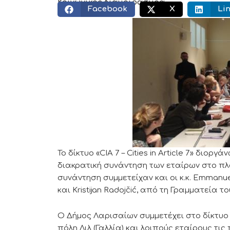
Κοινωνικός διαμοιρασμός:
Facebook
X
Li
Το δίκτυο «CIA 7 – Cities in Article 7» διορ
διακρατική συνάντηση των εταίρων στο π
συνάντηση συμμετείχαν και οι κ.κ. Emmanu
και Kristijan Radojčić, από τη Γραμματεία 
Ο Δήμος Λαρισαίων συμμετέχει στο δίκτυο «CI
πόλη Λιλ (Γαλλία) και λοιπούς εταίρους τις 